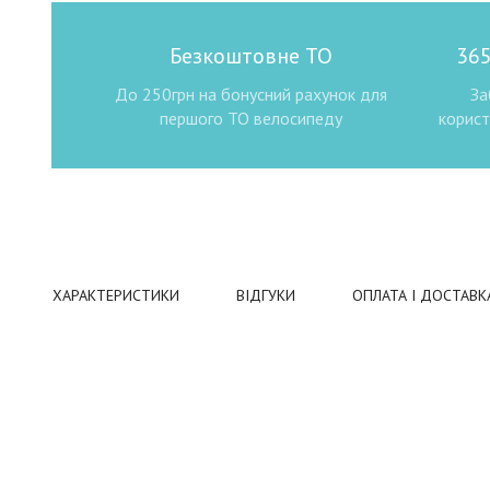
Безкоштовне ТО
365
До 250грн на бонусний рахунок для
За
першого ТО велосипеду
корист
ХАРАКТЕРИСТИКИ
ВІДГУКИ
ОПЛАТА І ДОСТАВК