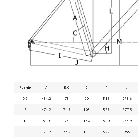
Розмір
A
B,C
D
F
J
XS
454.2
75
90
515
975.6
S
474.2
74.5
105
525
977.3
M
500
74
130
540
984.9
L
524.7
73.5
155
555
995