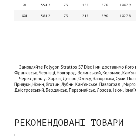
XL
554.3
73
185
570
1007.9
XXL
584.2
73
215
590
1027.8
Замовляйте Polygon Strattos S7 Disc і ми доставимо його нас
Франківськ, Чернівці, Новгород-Волинський, Коломию, Кам'янец
Через день у: Харків, Дніпро, Одесу, Запоріжжя, Суми, Полта
Прилуки, Ніжин, Яготин, Лубни, Кам'янське, Павлоград , Мирго
Дністровський, Бердянськ, Первомайськ, Лозова, Ізюм, Ізмаїл
РЕКОМЕНДОВАНІ ТОВАРИ