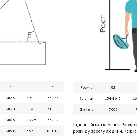
K
L
M
Розмір
XS
382.5
494.7
729.43
Зріст, см
154-1645
16
383.4
510.7
748.69
Діаметр
700C
386.9
533.9
775.85
Індонезійська компанія Polygo
розкиду зросту людини. Кожна 
389.8
557.7
801.17