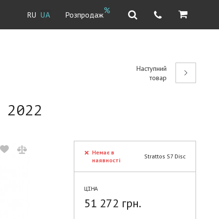
Розпродаж
RU
UA
Наступний
товар
 2022
Немає в
Strattos S7 Disc
наявності
ЦІНА
51 272 грн.