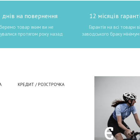
 днів на повернення
12 місяців гаранті
беремо товар яким ви не
Гарантія на всі товари в
увалися протягом року назад
заводського браку мінімум 
А
КРЕДИТ / РОЗСТРОЧКА
Є