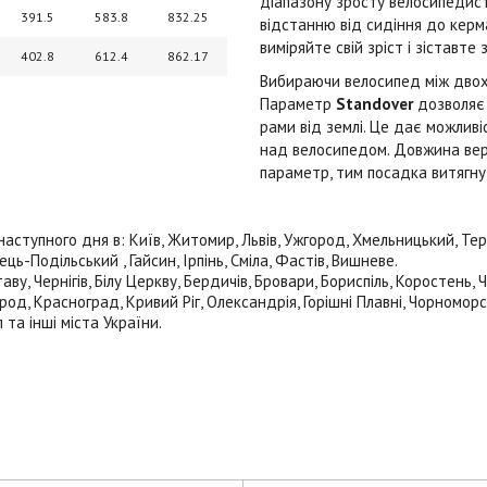
діапазону зросту велосипедисті
391.5
583.8
832.25
відстанню від сидіння до керма
виміряйте свій зріст і зіставте 
402.8
612.4
862.17
Вибираючи велосипед між двох р
Параметр
Standover
дозволяє 
рами від землі. Це дає можлив
над велосипедом. Довжина вер
параметр, тим посадка витягну
тупного дня в: Київ, Житомир, Львів, Ужгород, Хмельницький, Терноп
ь-Подільський , Гайсин, Ірпінь, Сміла, Фастів, Вишневе.
ву, Чернігів, Білу Церкву, Бердичів, Бровари, Бориспіль, Коростень,
род, Красноград, Кривий Ріг, Олександрія, Горішні Плавні, Чорноморс
 та інші міста України.