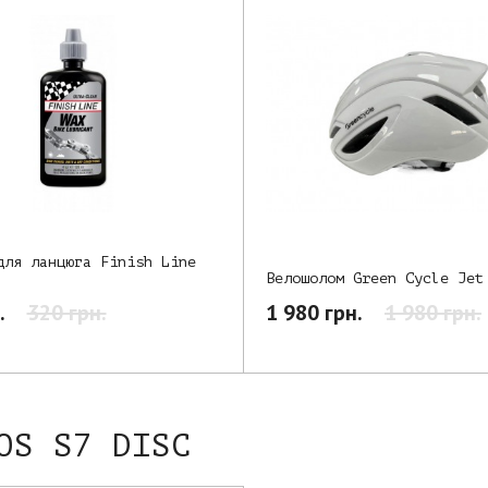
для ланцюга Finish Line
Велошолом Green Cycle Jet
.
320 грн.
1 980 грн.
1 980 грн.
OS S7 DISC