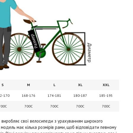
S
M
L
XL
XXL
2-170
168-176
174-181
180-187
185-195
700C
700C
700C
700C
700C
n виробляє свої велосипеди з урахуванням широкого
модель має кілька розмірів рами, щоб відповідати певному