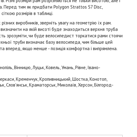
в. Різні розміри рам розрізняються не тільки висотою, але і
. Перед тим як придбати Polygon Strattos S7 Disc,
з сіткою розмірів в таблиці.
ізних виробників, зверніть увагу на геометрію їх рам.
визначити на якій висоті буде знаходиться верхня труба
ість зрозуміти, чи буде велосипедист торкатися рами стоячи
хньої труби визначає базу велосипеда, чим більше цей
та вперед, якщо менше - позиція комфортна і випрямлена.
іль, Вінницю, Луцьк, Ковель, Умань, Рівне, Івано-
 Черкаси, Кременчук, Кропивницький, Шостка, Конотоп,
ьк, Слов'янськ, Краматорськ, Миколаїв, Херсон, Білгород-