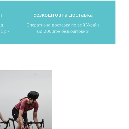
ї
Безкоштовна доставка
ід
Оперативна доставка по всій Україні
1 рік
від 2000грн безкоштовно!