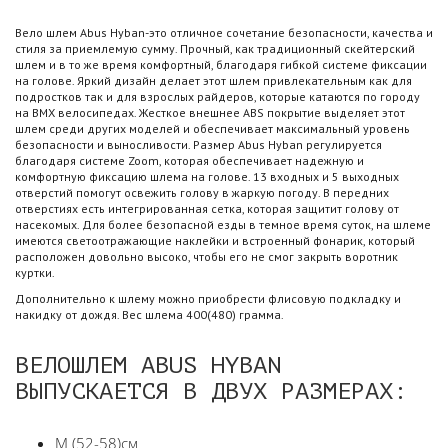
Вело шлем Abus Hyban-это отличное сочетание безопасности, качества и
стиля за приемлемую сумму. Прочный, как традиционный скейтерский
шлем и в то же время комфортный, благодаря гибкой системе фиксации
на голове. Яркий дизайн делает этот шлем привлекательным как для
подростков так и для взрослых райдеров, которые катаются по городу
на ВМХ велосипедах. Жесткое внешнее ABS покрытие выделяет этот
шлем среди других моделей и обеспечивает максимальный уровень
безопасности и выносливости. Размер Abus Hyban регулируется
благодаря системе Zoom, которая обеспечивает надежную и
комфортную фиксацию шлема на голове. 13 входных и 5 выходных
отверстий помогут освежить голову в жаркую погоду. В передних
отверстиях есть интегрированная сетка, которая защитит голову от
насекомых. Для более безопасной езды в темное время суток, на шлеме
имеются светоотражающие наклейки и встроенный фонарик, который
расположен довольно высоко, чтобы его не смог закрыть воротник
куртки.
Дополнительно к шлему можно приобрести флисовую подкладку и
накидку от дождя. Вес шлема 400(480) грамма.
ВЕЛОШЛЕМ ABUS HYBAN
ВЫПУСКАЕТСЯ В ДВУХ РАЗМЕРАХ:
М (52-58)cм