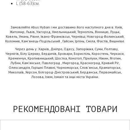
L (58-63)см.
Замовляйте Abus Hyban і ми доставимо його наступного дня в: Київ,
Житомир, Львів, Ужгород, Хмельницький, Тернопіль, Вінницю, Луцьк,
Ковель, Умань, Рівне, Івано-Франківськ, Чернівці, Новгород-Волинський,
Коломию, Кам'янець-Подільський , Гайсин, Ірпінь, Сміла, Фастів, Вишневе.
Через день у: Харків, Дніпро, Одесу, Запоріжжя, Суми, Полтаву,
Чернігів, Білу Церкву, Бердичів, Бровари, Бориспіль, Коростень, Черкаси,
Кременчук, Кропивницький, Шостка, Конотоп, Прилуки, Ніжин, Яготин,
Лубни, Кам'янське, Павлоград , Миргород, Красноград, Кривий Ріг,
Олександрія, Горішні Плавні, Чорноморськ, Слов'янськ, Краматорськ,
Миколаїв, Херсон, Білгород-Дністровський, Бердянськ, Первомайськ,
Лозова, Ізюм, Ізмаїл та інші міста України.
РЕКОМЕНДОВАНІ ТОВАРИ