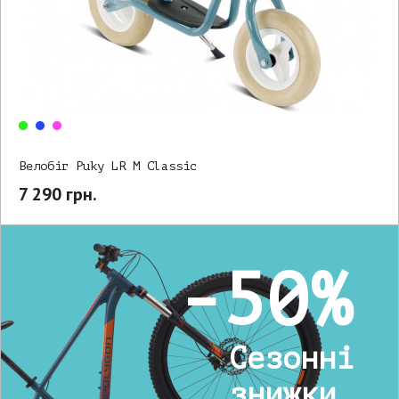
Велобіг Puky LR M Classic
7 290 грн.
-50%
Сезонні
знижки