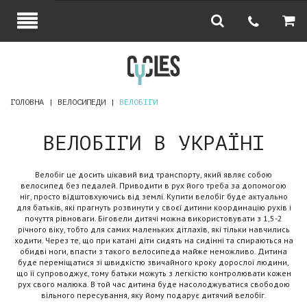
ГОЛОВНА
ВЕЛОСИПЕДИ
ВЕЛОБІГИ
ВЕЛОБІГИ В УКРАЇНІ
Велобіг це досить цікавий вид транспорту, який являє собою
велосипед без педалей. Приводити в рух його треба за допомогою
ніг, просто відштовхуючись від землі. Купити велобіг буде актуально
для батьків, які прагнуть розвинути у своєї дитини координацію рухів і
почуття рівноваги. Біговели дитячі можна використовувати з 1,5-2
річного віку, тобто для самих маленьких дітлахів, які тільки навчились
ходити. Через те, що при катані діти сидять на сидінні та спираються на
обидві ноги, впасти з такого велосипеда майже неможливо. Дитина
буде переміщатися зі швидкістю звичайного кроку дорослої людини,
що її супроводжує, тому батьки можуть з легкістю контролювати кожен
рух свого малюка. В той час дитина буде насолоджуватися свободою
вільного пересування, яку йому подарує дитячий велобіг.