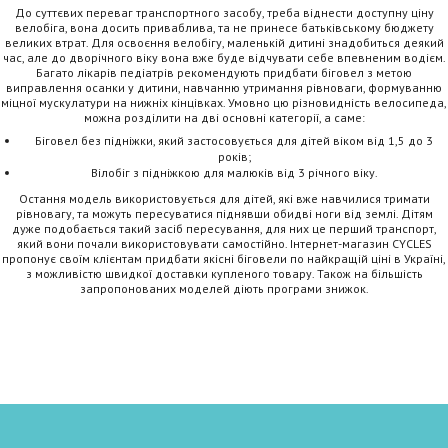
До суттєвих переваг транспортного засобу, треба віднести доступну ціну
велобіга, вона досить приваблива, та не принесе батьківському бюджету
великих втрат. Для освоєння велобігу, маленькій дитині знадобиться деякий
час, але до дворічного віку вона вже буде відчувати себе впевненим водієм.
Багато лікарів педіатрів рекомендують придбати біговел з метою
виправлення осанки у дитини, навчанню утримання рівноваги, формуванню
міцної мускулатури на нижніх кінцівках. Умовно цю різновидність велосипеда,
можна розділити на дві основні категорії, а саме:
Біговел без підніжки, який застосовується для дітей віком від 1,5 до 3
років;
Вілобіг з підніжкою для малюків від 3 річного віку.
Остання модель використовується для дітей, які вже навчилися тримати
рівновагу, та можуть пересуватися піднявши обидві ноги від землі. Дітям
дуже подобається такий засіб пересування, для них це перший транспорт,
який вони почали використовувати самостійно. Інтернет-магазин CYCLES
пропонує своїм клієнтам придбати якісні біговели по найкращій ціні в Україні,
з можливістю швидкої доставки купленого товару. Також на більшість
запропонованих моделей діють програми знижок.