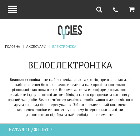
ГОЛОВНА
АКСЕСУАРИ
ЕЛЕКТРОНІКА
ВЕЛОЕЛЕКТРОНІКА
Велоелектроніка
– це набір спеціальних гаджетів, призначених для
забезпечення безпеки велосипедиста на дорозі та контролю
різноманітних показників. Веломигалки та велофари дозволяють
виділити їздця в потоці автомобілів, а також продовжити катання у
темний час доби. Велокомп'ютер вимірює пробіг вашого двоколісного
друга та швидкість пересування. Зібрати правильний комплект
велоелектроніки ви можете у нашому інтернет-магазині, ми
допоможемо підібрати найнеобхідніші елементи.
КАТАЛОГ/ФІЛЬТР