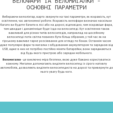
ВЕЛОФАРИ ТА ВЕЛОМИГАЛКИ -
ОСНОВНІ ПАРАМЕТРИ
Вибираючи велоліхтар, варто звернути на такі параметри, як яскравість, кут
освітлення, час автономної роботи. Яскравість велофари визначає наскільки
багато ви будете бачити в лісі або на дорозі, відповідно, чим яскравіше фара,
тим швидше і динамічніше буде їзда на велосипеді. Кут освітлення також
важливий для різних типів велосипедів, наприклад на шосейному
велосипеді потік світла повинен бути більш зібраним, у той час як на
гірському важливе гарне розсіювання для огляду по боках. Останнім часом
дуже популярні фари та мигалки з вбудованим акумулятором та зарядкою від
USB, адже в них не потрібно постійно міняти батарейки, вони заряджаються
від будь-якого пристрою або зарядки мобільного.
Веломигалки
- це виключно міра безпеки, якою дуже бажано користуватися
кожному. Мигалки допомагають виділити велосипед із сірого натовпу
автомобілів, дозволяють виділити велосипедиста на дорозі та привернути до
нього увагу будь-кого.