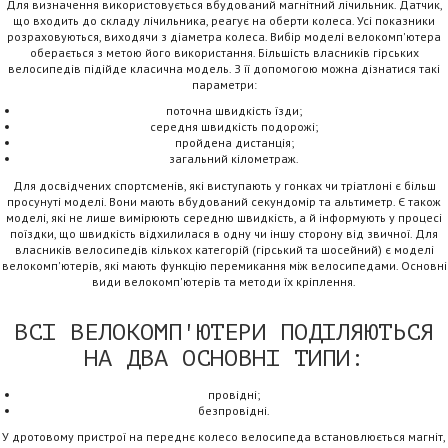
Для визначення використовується вбудований магнітний лічильник. Датчик,
що входить до складу лічильника, реагує на оберти колеса. Усі показники
розраховуються, виходячи з діаметра колеса. Вибір моделі велокомп'ютера
оберається з метою його використання. Більшість власників гірських
велосипедів підійде класична модель. З її допомогою можна дізнатися такі
параметри:
поточна швидкість їзди;
середня швидкість подорожі;
пройдена дистанція;
загальний кілометраж.
Для досвідчених спортсменів, які виступають у гонках чи тріатлоні є більш
просунуті моделі. Вони мають вбудований секундомір та альтиметр. Є також
моделі, які не лише вимірюють середню швидкість, а й інформують у процесі
поїздки, що швидкість відхилилася в одну чи іншу сторону від звичної. Для
власників велосипедів кількох категорій (гірський та шосейний) є моделі
велокомп'ютерів, які мають функцію перемикання між велосипедами. Основні
види велокомп'ютерів та методи їх кріплення.
ВСІ ВЕЛОКОМП'ЮТЕРИ ПОДІЛЯЮТЬСЯ
НА ДВА ОСНОВНІ ТИПИ:
провідні;
безпровідні.
У дротовому пристрої на переднє колесо велосипеда встановлюється магніт,