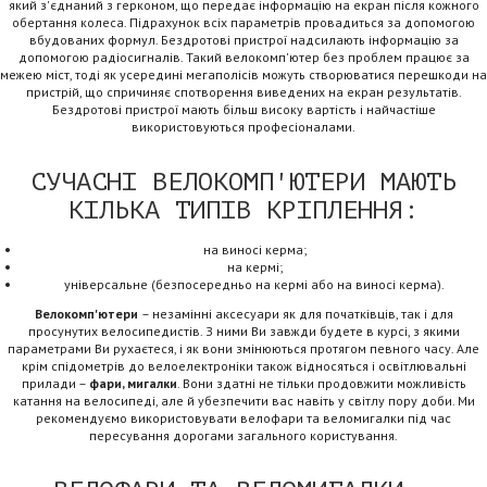
який з'єднаний з герконом, що передає інформацію на екран після кожного
обертання колеса. Підрахунок всіх параметрів провадиться за допомогою
вбудованих формул. Бездротові пристрої надсилають інформацію за
допомогою радіосигналів. Такий велокомп'ютер без проблем працює за
межею міст, тоді як усередині мегаполісів можуть створюватися перешкоди на
пристрій, що спричиняє спотворення виведених на екран результатів.
Бездротові пристрої мають більш високу вартість і найчастіше
використовуються професіоналами.
СУЧАСНІ ВЕЛОКОМП'ЮТЕРИ МАЮТЬ
КІЛЬКА ТИПІВ КРІПЛЕННЯ:
на виносі керма;
на кермі;
універсальне (безпосередньо на кермі або на виносі керма).
Велокомп'ютери
– незамінні аксесуари як для початківців, так і для
просунутих велосипедистів. З ними Ви завжди будете в курсі, з якими
параметрами Ви рухаєтеся, і як вони змінюються протягом певного часу. Але
крім спідометрів до велоелектроніки також відносяться і освітлювальні
прилади –
фари, мигалки
. Вони здатні не тільки продовжити можливість
катання на велосипеді, але й убезпечити вас навіть у світлу пору доби. Ми
рекомендуємо використовувати велофари та веломигалки під час
пересування дорогами загального користування.