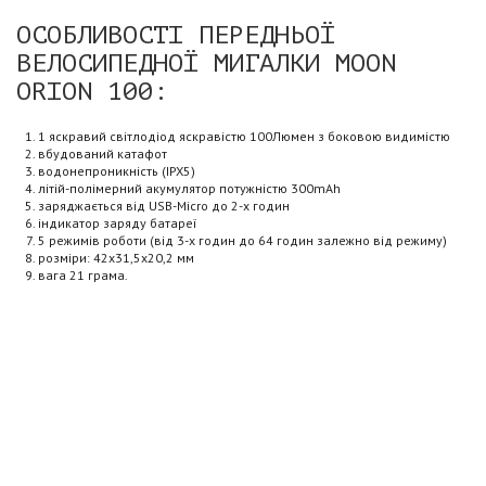
ОСОБЛИВОСТІ ПЕРЕДНЬОЇ
ВЕЛОСИПЕДНОЇ МИГАЛКИ MOON
ORION 100:
1 яскравий світлодіод яскравістю 100Люмен з боковою видимістю
вбудований катафот
водонепроникність (IPX5)
літій-полімерний акумулятор потужністю 300mAh
заряджається від USB-Micro до 2-х годин
індикатор заряду батареї
5 режимів роботи (від 3-х годин до 64 годин залежно від режиму)
розміри: 42x31,5x20,2 мм
вага 21 грама.