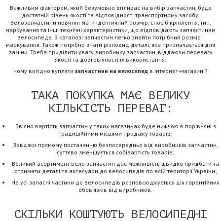
Важливим фактором, який безумовно впливає на вибір запчастин, буде
достатній рівень якості та відповідності транспортному засобу.
Велозапчастини повинні мати ідентичний розмір, спосіб кріплення, тип,
маркування та інші технічні характеристики, що відповідають запчастинам
велосипеда. В каталозі запчастин легко знайти потрібний розмір і
маркування. Також потрібно знати різновид деталі, яка призначається для
заміни. Треба приділити увагу виробнику запчастин, віддаючи перевагу
якості та довговічності їх використання.
Чому вигідно купляти
запчастини на велосипед
в інтернет-магазині?
ТАКА ПОКУПКА МАЄ ВЕЛИКУ
КІЛЬКІСТЬ ПЕРЕВАГ:
Звісно вартість запчастин у таких магазинах буде нижчою в порівняні з
традиційними місцями продажу товарів;
Завдяки прямому постачанню безпосередньо від виробників запчастин,
суттєво зменшується собівартість товарів;
Великий асортимент вело запчастин дає можливість швидко придбати та
отримати деталі та аксесуари до велосипедів по всій території України;
На усі запасні частини до велосипедів розповсюджується дія гарантійних
обов’язків від виробників.
СКІЛЬКИ КОШТУЮТЬ ВЕЛОСИПЕДНІ