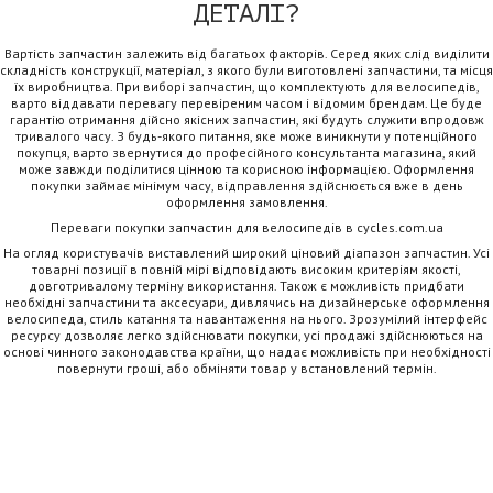
ДЕТАЛІ?
Вартість запчастин залежить від багатьох факторів. Серед яких слід виділити
складність конструкції, матеріал, з якого були виготовлені запчастини, та місця
їх виробництва. При виборі запчастин, що комплектують для велосипедів,
варто віддавати перевагу перевіреним часом і відомим брендам. Це буде
гарантію отримання дійсно якісних запчастин, які будуть служити впродовж
тривалого часу. З будь-якого питання, яке може виникнути у потенційного
покупця, варто звернутися до професійного консультанта магазина, який
може завжди поділитися цінною та корисною інформацією. Оформлення
покупки займає мінімум часу, відправлення здійснюється вже в день
оформлення замовлення.
Переваги покупки запчастин для велосипедів в cycles.com.ua
На огляд користувачів виставлений широкий ціновий діапазон запчастин. Усі
товарні позиції в повній мірі відповідають високим критеріям якості,
довготривалому терміну використання. Також є можливість придбати
необхідні запчастини та аксесуари, дивлячись на дизайнерське оформлення
велосипеда, стиль катання та навантаження на нього. Зрозумілий інтерфейс
ресурсу дозволяє легко здійснювати покупки, усі продажі здійснюються на
основі чинного законодавства країни, що надає можливість при необхідності
повернути гроші, або обміняти товар у встановлений термін.