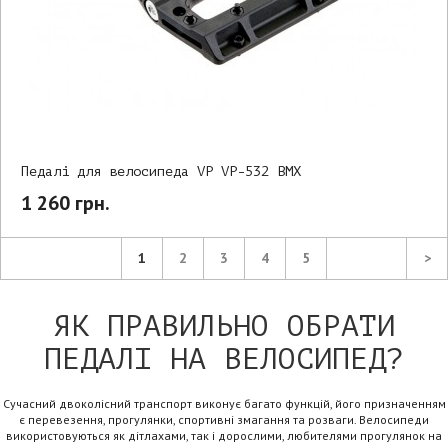
Педалі для велосипеда VP VP-532 BMX
1 260 грн.
1
2
3
4
5
>
ЯК ПРАВИЛЬНО ОБРАТИ
ПЕДАЛІ НА ВЕЛОСИПЕД?
Сучасний двоколісний транспорт виконує багато функцій, його призначенням
є перевезення, прогулянки, спортивні змагання та розваги. Велосипеди
використовуються як дітлахами, так і дорослими, любителями прогулянок на