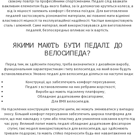
свіжому повітрі та професійними спортсменами. Педалі слід вважати
важливим елементом будь-якого байка, за їх допомогою крутяться колеса, а
від їх міцності залежить комфорт і безпека поїздок. Для виготовлення
педалей застосовують різноманітні матеріали, які повинні мати відмінні
властивості міцності та експлуатаційної надійності. Частіше використовують
сталь і алюміній. Саме матеріал, який використовувався для виготовлення
педалей, безпосередньо впливає на їх вартість.
ЯКИМИ МАЮТЬ БУТИ ПЕДАЛІ ДО
ВЕЛОСИПЕДА?
Перед тим, як здійснити покупку, треба визначитися з дизайном виробу,
функціональним характеристикам і типу велосипеда, на який вони будуть
встановлюватися. Умовно педалі для велосипеда діляться на наступні види:
Конструкції, що забезпечують комфорт пересування;
Педалі з встановленими на них ребрами жорсткості;
Вироби що мають підсилену платформу;
Обладнані додатковими фіксаторами;
Для BMX велосипедів.
На підсилених конструкціях присутні шипи, які можуть змінюватися у випадку
зносу. Більший комфорт пересування забезпечить широка платформа для
ноги, що має накладку з гуми або пластику для уникнення ковзання взуття під
час руху. Великий попит мають педалі обладнані додатковим фіксатором
ступні, такі моделі використовуються для велосипедів, що здійснюють
тривали подорожі, та мають стійко переносити будь-яке навантаження на