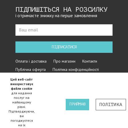
ПІДПИШІТЬСЯ НА РОЗСИЛКУ
і отримаєте знижку на перше замовлення
ПІДПИСАТИСЯ
Оплата і доставка
Про магазин
Контакти
Публічна оферта
Політика конфіденційності
Цей веб-сайт
використовує
файли cookie
для надання
послуг на
найвищому
ПРИЙМАЮ
ПОЛІТИКА
рівні.
Підтверджуючи,
Iнтернет магазин велосипедів Cycles - 2015-2024 ©
ви
погоджуєтеся
на їх