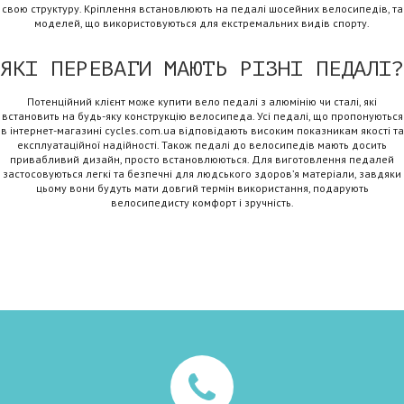
свою структуру. Кріплення встановлюють на педалі шосейних велосипедів, та
моделей, що використовуються для екстремальних видів спорту.
ЯКІ ПЕРЕВАГИ МАЮТЬ РІЗНІ ПЕДАЛІ?
Потенційний клієнт може купити вело педалі з алюмінію чи сталі, які
встановить на будь-яку конструкцію велосипеда. Усі педалі, що пропонуються
в інтернет-магазині cycles.com.ua відповідають високим показникам якості та
експлуатаційної надійності. Також педалі до велосипедів мають досить
привабливий дизайн, просто встановлюються. Для виготовлення педалей
застосовуються легкі та безпечні для людського здоров’я матеріали, завдяки
цьому вони будуть мати довгий термін використання, подарують
велосипедисту комфорт і зручність.