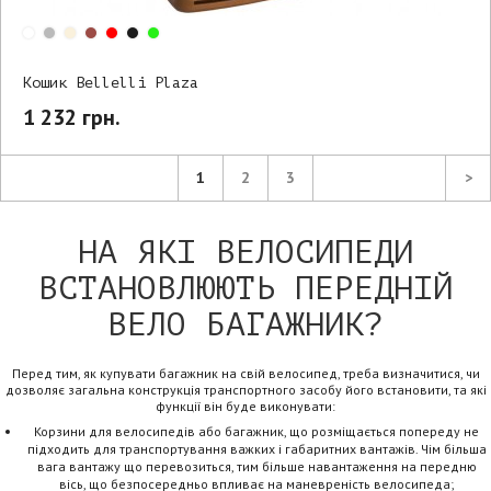
Кошик Bellelli Plaza
1 232 грн.
1
2
3
>
НА ЯКІ ВЕЛОСИПЕДИ
ВСТАНОВЛЮЮТЬ ПЕРЕДНІЙ
ВЕЛО БАГАЖНИК?
Перед тим, як купувати багажник на свій велосипед, треба визначитися, чи
дозволяє загальна конструкція транспортного засобу його встановити, та які
функції він буде виконувати:
Корзини для велосипедів або багажник, що розміщається попереду не
підходить для транспортування важких і габаритних вантажів. Чім більша
вага вантажу що перевозиться, тим більше навантаження на передню
вісь, що безпосередньо впливає на маневреність велосипеда;