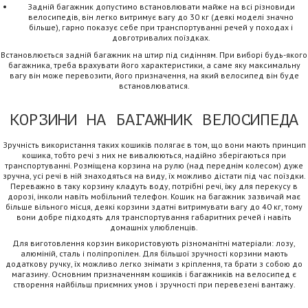
Задній багажник допустимо встановлювати майже на всі різновиди
велосипедів, він легко витримує вагу до 30 кг (деякі моделі значно
більше), гарно показує себе при транспортуванні речей у походах і
довготривалих поїздках.
Встановлюється задній багажник на штир під сидінням. При виборі будь-якого
багажника, треба врахувати його характеристики, а саме яку максимальну
вагу він може перевозити, його призначення, на який велосипед він буде
встановлюватися.
КОРЗИНИ НА БАГАЖНИК ВЕЛОСИПЕДА
Зручність використання таких кошиків полягає в том, що вони мають принцип
кошика, тобто речі з них не вивалюються, надійно зберігаються при
транспортуванні. Розміщена корзина на рулю (над переднім колесом) дуже
зручна, усі речі в ній знаходяться на виду, їх можливо дістати під час поїздки.
Переважно в таку корзину кладуть воду, потрібні речі, їжу для перекусу в
дорозі, інколи навіть мобільний телефон. Кошик на багажник зазвичай має
більше вільного місця, деякі корзини здатні витримувати вагу до 40 кг, тому
вони добре підходять для транспортування габаритних речей і навіть
домашніх улюбленців.
Для виготовлення корзин використовують різноманітні матеріали: лозу,
алюміній, сталь і поліпропілен. Для більшої зручності корзини мають
додаткову ручку, їх можливо легко знімати з кріплення, та брати з собою до
магазину. Основним призначенням кошиків і багажників на велосипед є
створення найбільш приємних умов і зручності при перевезені вантажу.