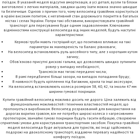
поїздок. В указаній моделі відсутня амортизація, а усі деталі, вузли та блоки
виготовлені з легких матеріалів, завдяки цьому їхати можна значно швидше
та безпечніше. Однією з причин того, чому велосипед гравійник користується
в країні високим попитом, є негативний стан дорожнього покриття в багатьох
містах і селах України. Попри такі обставини, використовувати гравійний
транспорт для пересування буде одним задоволенням. Ключовими
відмінностями конструкції велосипеда від інших моделей, будуть наступні
характеристики:
Кермові труби мають гостріший кут, що позитивно впливає на такі
параметри як маневреність та баланс рівноваги;
На велосипед встановлюють руль шосейного типу, але з коротшим кутом
загину;
Обов’язково присутні дискові гальма, що дозволяють швидко зупинити
ровер у випадку необхідності;
Трансмісія має тягові передачні числа;
В рамі передбачені більші зазори, на випадок попадання бруду;
В наявності будуть кріплення під багажник, крила та інші аксесуари;
На велосипед встановлюють колеса розміром 38, 40, 42, та інколи 47 мм
ширини гумової покришки.
Купити гравійний велосипед можливо досить не дорого. Ціна залежить від
функціональних можливостей і технічних властивостей моделі, що
пропонується виробником. Велосипед розрахований для використання на
дорогах вкритих гравієм, він не потребує широкі колеса з «агресивним»
протектором, звичайні гумові покришки будуть гасити вібрацію, створюючи
сприятливі умови для користування транспортним засобом. Покупка гравійної
моделі велосипеда буде актуальна для туристів, які іноді здійснюють
подорожі на двоколісному транспорті, віддаючи перевагу надійності та
комфорту поїздок.