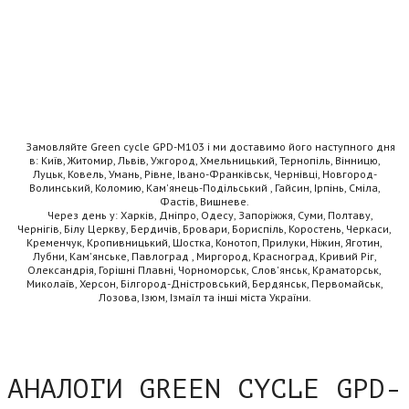
Замовляйте Green cycle GPD-M103 і ми доставимо його наступного дня
в: Київ, Житомир, Львів, Ужгород, Хмельницький, Тернопіль, Вінницю,
Луцьк, Ковель, Умань, Рівне, Івано-Франківськ, Чернівці, Новгород-
Волинський, Коломию, Кам'янець-Подільський , Гайсин, Ірпінь, Сміла,
Фастів, Вишневе.
Через день у: Харків, Дніпро, Одесу, Запоріжжя, Суми, Полтаву,
Чернігів, Білу Церкву, Бердичів, Бровари, Бориспіль, Коростень, Черкаси,
Кременчук, Кропивницький, Шостка, Конотоп, Прилуки, Ніжин, Яготин,
Лубни, Кам'янське, Павлоград , Миргород, Красноград, Кривий Ріг,
Олександрія, Горішні Плавні, Чорноморськ, Слов'янськ, Краматорськ,
Миколаїв, Херсон, Білгород-Дністровський, Бердянськ, Первомайськ,
Лозова, Ізюм, Ізмаїл та інші міста України.
АНАЛОГИ GREEN CYCLE GPD-