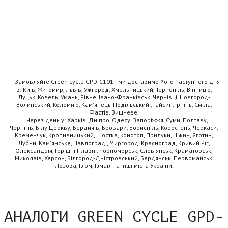
Замовляйте Green cycle GPD-C101 і ми доставимо його наступного дня
в: Київ, Житомир, Львів, Ужгород, Хмельницький, Тернопіль, Вінницю,
Луцьк, Ковель, Умань, Рівне, Івано-Франківськ, Чернівці, Новгород-
Волинський, Коломию, Кам'янець-Подільський , Гайсин, Ірпінь, Сміла,
Фастів, Вишневе.
Через день у: Харків, Дніпро, Одесу, Запоріжжя, Суми, Полтаву,
Чернігів, Білу Церкву, Бердичів, Бровари, Бориспіль, Коростень, Черкаси,
Кременчук, Кропивницький, Шостка, Конотоп, Прилуки, Ніжин, Яготин,
Лубни, Кам'янське, Павлоград , Миргород, Красноград, Кривий Ріг,
Олександрія, Горішні Плавні, Чорноморськ, Слов'янськ, Краматорськ,
Миколаїв, Херсон, Білгород-Дністровський, Бердянськ, Первомайськ,
Лозова, Ізюм, Ізмаїл та інші міста України.
АНАЛОГИ GREEN CYCLE GPD-