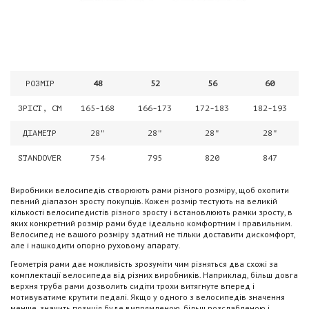
РОЗМІР
48
52
56
60
ЗРІСТ, СМ
165-168
166-173
172-183
182-193
ДІАМЕТР
28"
28"
28"
28"
STANDOVER
754
795
820
847
Виробники велосипедів створюють рами різного розміру, щоб охопити
певний діапазон зросту покупців. Кожен розмір тестують на великій
кількості велосипедистів різного зросту і встановлюють рамки зросту, в
яких конкретний розмір рами буде ідеально комфортним і правильним.
Велосипед не вашого розміру здатний не тільки доставити дискомфорт,
але і нашкодити опорно руховому апарату.
Геометрія рами дає можливість зрозуміти чим різняться два схожі за
комплектації велосипеда від різних виробників. Наприклад, більш довга
верхня труба рами дозволить сидіти трохи витягнуте вперед і
мотивуватиме крутити педалі. Якщо у одного з велосипедів значення
менше, значить позиція буде випрямленою, більш розслабленою і