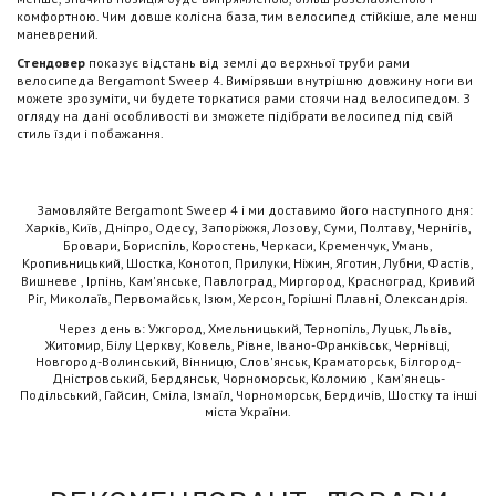
комфортною. Чим довше колісна база, тим велосипед стійкіше, але менш
маневрений.
Стендовер
показує відстань від землі до верхньої труби рами
велосипеда Bergamont Sweep 4. Вимірявши внутрішню довжину ноги ви
можете зрозуміти, чи будете торкатися рами стоячи над велосипедом. З
огляду на дані особливості ви зможете підібрати велосипед під свій
стиль їзди і побажання.
Замовляйте Bergamont Sweep 4 і ми доставимо його наступного дня:
Харків, Київ, Дніпро, Одесу, Запоріжжя, Лозову, Суми, Полтаву, Чернігів,
Бровари, Бориспіль, Коростень, Черкаси, Кременчук, Умань,
Кропивницький, Шостка, Конотоп, Прилуки, Ніжин, Яготин, Лубни, Фастів,
Вишневе , Ірпінь, Кам'янське, Павлоград, Миргород, Красноград, Кривий
Ріг, Миколаїв, Первомайськ, Ізюм, Херсон, Горішні Плавні, Олександрія.
Через день в: Ужгород, Хмельницький, Тернопіль, Луцьк, Львів,
Житомир, Білу Церкву, Ковель, Рівне, Івано-Франківськ, Чернівці,
Новгород-Волинський, Вінницю, Слов'янськ, Краматорськ, Білгород-
Дністровський, Бердянськ, Чорноморськ, Коломию , Кам'янець-
Подільський, Гайсин, Сміла, Ізмаїл, Чорноморськ, Бердичів, Шостку та інші
міста України.