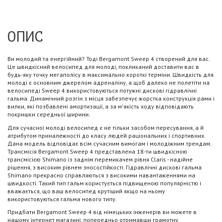
ОПИС
Ви молодий та енергійний? Тоді Bergamont Sweep 4 створений для вас.
Це швидкісний велосипед для молоді, покликаний доставити вас в
будь-яку точку мегаполісу в максимально короткі терміни. Швидкість для
молоді є основним джерелом адреналіну, а щоб далеко не полетіти на
велосипеді Sweep 4 використовуються потужні дискові гідравлічні
гальма. Динамічний розгін з місця забезпечує жорстка конструкція рами і
вилки, які позбавлені амортизації, а за м'якість ходу відповідають
покришки середньої ширини.
Для сучасної молоді велосипед є не тільки засобом пересування, а й
атрибутом приналежності до класу людей раціональних і спортивних.
Дана модель відповідає всім сучасним вимогам і молодіжним трендам.
Трансмісія Bergamont Sweep 4 представлена ​​18-ти швидкісною
трансмісією Shimano із заднім перемикачем рівня Claris - надійне
рішення, з високим рівнем зносостійкості. Гідравлічні дискові гальма
Shimano прекрасно справляються з високими навантаженнями на
швидкості. Такий тип гальм користується підвищеною популярністю і
вважається, що ваш велосипед крутіший якщо на ньому
використовуються гальма нового типу.
Придбати Bergamont Sweep 4 від німецьких інженерів ви можете в
нашому інтернет магазині, попередньо отримавши грамотну