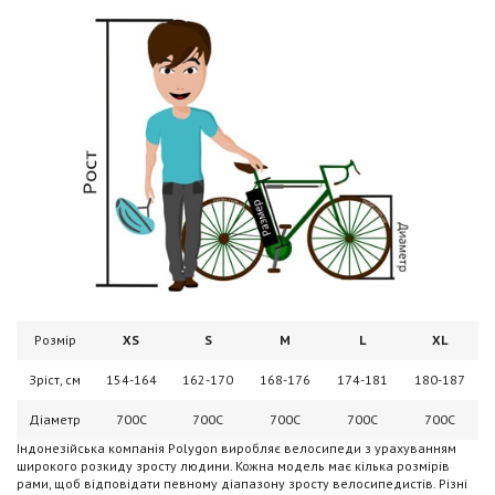
Розмір
XS
S
M
L
XL
Зріст, см
154-164
162-170
168-176
174-181
180-187
Діаметр
700C
700C
700C
700C
700C
Індонезійська компанія Polygon виробляє велосипеди з урахуванням
широкого розкиду зросту людини. Кожна модель має кілька розмірів
рами, щоб відповідати певному діапазону зросту велосипедистів. Різні