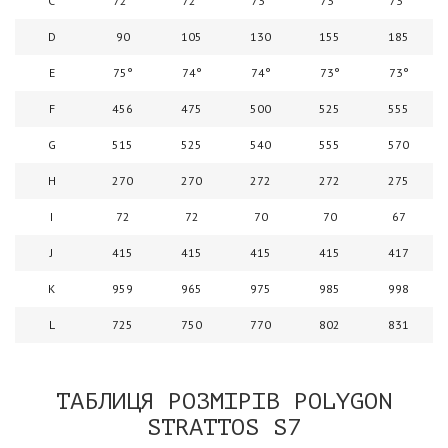
C
72°
72°
73°
73°
73°
D
90
105
130
155
185
E
75°
74°
74°
73°
73°
F
456
475
500
525
555
G
515
525
540
555
570
H
270
270
272
272
275
I
72
72
70
70
67
J
415
415
415
415
417
K
959
965
975
985
998
L
725
750
770
802
831
ТАБЛИЦЯ РОЗМІРІВ POLYGON
STRATTOS S7