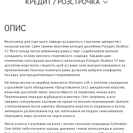
КРЕДИТ / РОЗСТРОЧКА
ОПИС
Велосипед для їзди шосе завжди асоціюється з високою швидкістю і
низькою вагою. Саме такими якостями володіє шосейник Polygon Strattos
S7. Його понад легка алюмінієва рама у парі з карбоновою вилкою
складають основу якісного спортивного снаряда. Завдяки цим
елементам, конструкція шосейного велосипеда Polygon Strattos S7 має
достатню жорсткість і міцність, щоб усі ваші сили використовувалися за
призначенням. Гоночна геометрія рами дозволяє вибрати комфортну
посадку для продуктивнішого педалювання.
Не менш якісна та надійна трансмісія Shimano 105 є золотою серединою
у шосейній групі обладнання. Представлена ​​2х11 швидкісною версією,
вона має достатній запас зносостійкості та порівняно низьку вагу.
Перемикання передач відбувається миттєво і без затримок, а все
завдяки спеціальним засічкам на зірках та якісним перемикачам. Шатуни
з інтегрованою віссю каретки збільшують жорсткість педального вузла,
зменшують розхитування під час натискання на педалі і максимально
передають ваші зусилля на заднє колесо.
Якісні колеса з втулками на вісях і легких гоночних покришках Schwalbe
One Addix забезпечують хорошу динаміку і накат велосипеда в цілому.