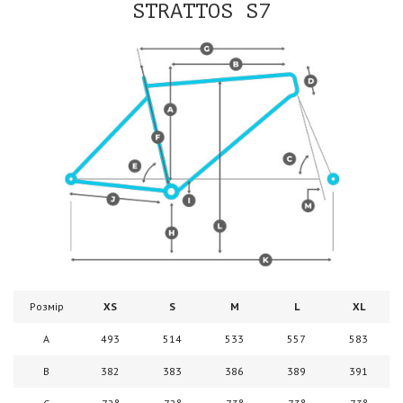
STRATTOS S7
Розмір
XS
S
M
L
XL
A
493
514
533
557
583
B
382
383
386
389
391