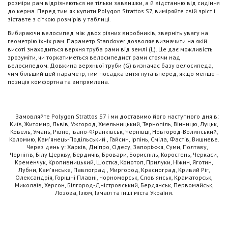
розміри рам відрізняються не тільки заввишки, а й відстанню від сидіння
до керма. Перед тим як купити Polygon Strattos S7, виміряйте свій зріст і
зіставте з сіткою розмірів у таблиці.
Вибираючи велосипед між двох різних виробників, зверніть увагу на
геометрію їхніх рам. Параметр Standover дозволяє визначити на якій
висоті знаходиться верхня труба рами від землі (L). Це дає можливість
зрозуміти, чи торкатиметься велосипедист рами стоячи над
велосипедом. Довжина верхньої труби (G) визначає базу велосипеда,
чим більший цей параметр, тим посадка витягнута вперед, якщо менше –
позиція комфортна та випрямлена.
Замовляйте Polygon Strattos S7 і ми доставимо його наступного дня в:
Київ, Житомир, Львів, Ужгород, Хмельницький, Тернопіль, Вінницю, Луцьк,
Ковель, Умань, Рівне, Івано-Франківськ, Чернівці, Новгород-Волинський,
Коломию, Кам'янець-Подільський , Гайсин, Ірпінь, Сміла, Фастів, Вишневе.
Через день у: Харків, Дніпро, Одесу, Запоріжжя, Суми, Полтаву,
Чернігів, Білу Церкву, Бердичів, Бровари, Бориспіль, Коростень, Черкаси,
Кременчук, Кропивницький, Шостка, Конотоп, Прилуки, Ніжин, Яготин,
Лубни, Кам'янське, Павлоград , Миргород, Красноград, Кривий Ріг,
Олександрія, Горішні Плавні, Чорноморськ, Слов'янськ, Краматорськ,
Миколаїв, Херсон, Білгород-Дністровський, Бердянськ, Первомайськ,
Лозова, Ізюм, Ізмаїл та інші міста України.