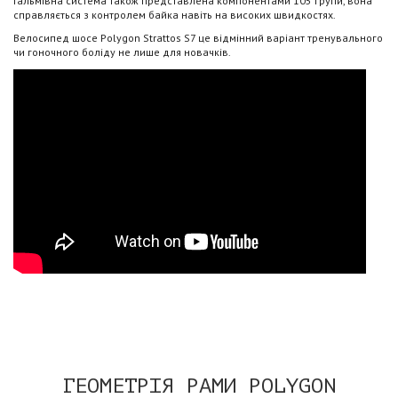
Гальмівна система також представлена ​​компонентами 105 групи, вона
справляється з контролем байка навіть на високих швидкостях.
Велосипед шосе Polygon Strattos S7 це відмінний варіант тренувального
чи гоночного боліду не лише для новачків.
ГЕОМЕТРІЯ РАМИ POLYGON