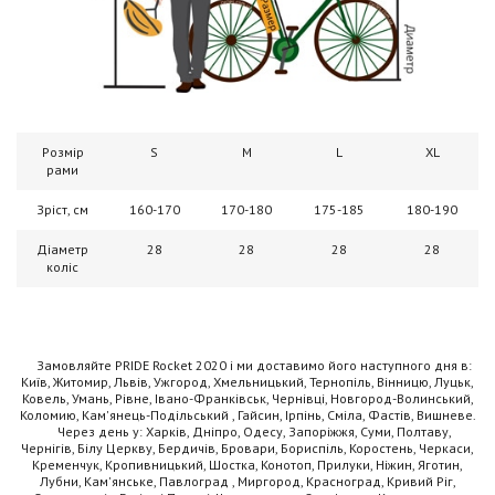
Розмір
S
M
L
XL
рами
Зріст, см
160-170
170-180
175-185
180-190
Діаметр
28
28
28
28
коліс
Замовляйте PRIDE Rocket 2020 і ми доставимо його наступного дня в:
Київ, Житомир, Львів, Ужгород, Хмельницький, Тернопіль, Вінницю, Луцьк,
Ковель, Умань, Рівне, Івано-Франківськ, Чернівці, Новгород-Волинський,
Коломию, Кам'янець-Подільський , Гайсин, Ірпінь, Сміла, Фастів, Вишневе.
Через день у: Харків, Дніпро, Одесу, Запоріжжя, Суми, Полтаву,
Чернігів, Білу Церкву, Бердичів, Бровари, Бориспіль, Коростень, Черкаси,
Кременчук, Кропивницький, Шостка, Конотоп, Прилуки, Ніжин, Яготин,
Лубни, Кам'янське, Павлоград , Миргород, Красноград, Кривий Ріг,