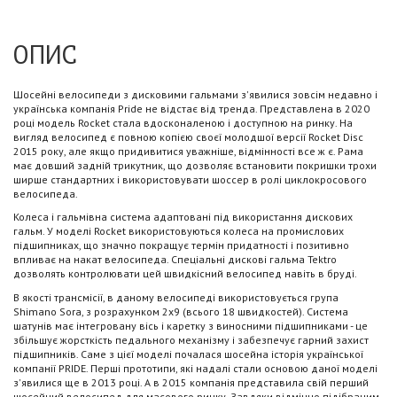
ОПИС
Шосейні велосипеди з дисковими гальмами з'явилися зовсім недавно і
українська компанія Pride не відстає від тренда. Представлена ​​в 2020
році модель Rocket стала вдосконаленою і доступною на ринку. На
вигляд велосипед є повною копією своєї молодшої версії Rocket Disc
2015 року, але якщо придивитися уважніше, відмінності все ж є. Рама
має довший задній трикутник, що дозволяє встановити покришки трохи
ширше стандартних і використовувати шоссер в ролі циклокросового
велосипеда.
Колеса і гальмівна система адаптовані під використання дискових
гальм. У моделі Rocket використовуються колеса на промислових
підшипниках, що значно покращує термін придатності і позитивно
впливає на накат велосипеда. Спеціальні дискові гальма Tektro
дозволять контролювати цей швидкісний велосипед навіть в бруді.
В якості трансмісії, в даному велосипеді використовується група
Shimano Sora, з розрахунком 2х9 (всього 18 швидкостей). Система
шатунів має інтегровану вісь і каретку з виносними підшипниками - це
збільшує жорсткість педального механізму і забезпечує гарний захист
підшипників. Саме з цієї моделі почалася шосейна історія української
компанії PRIDE. Перші прототипи, які надалі стали основою даної моделі
з'явилися ще в 2013 році. А в 2015 компанія представила свій перший
шосейний велосипед для масового ринку. Завдяки відмінно підібраним