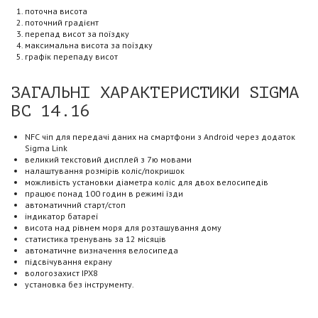
поточна висота
поточний градієнт
перепад висот за поїздку
максимальна висота за поїздку
графік перепаду висот
ЗАГАЛЬНІ ХАРАКТЕРИСТИКИ SIGMA
BC 14.16
NFC чіп для передачі даних на смартфони з Android через додаток
Sigma Link
великий текстовий дисплей з 7ю мовами
налаштування розмірів коліс/покришок
можливість установки діаметра коліс для двох велосипедів
працює понад 100 годин в режимі їзди
автоматичний старт/стоп
індикатор батареї
висота над рівнем моря для розташування дому
статистика тренувань за 12 місяців
автоматичне визначення велосипеда
підсвічування екрану
вологозахист IPX8
установка без інструменту.