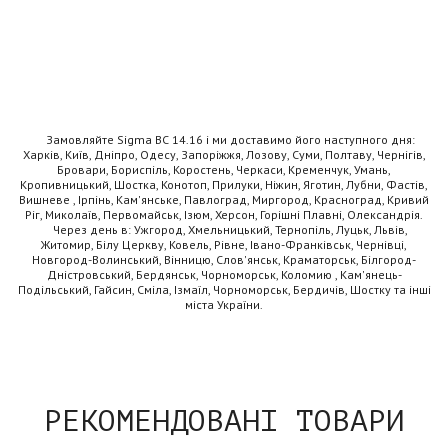
Замовляйте Sigma BC 14.16 і ми доставимо його наступного дня:
Харків, Київ, Дніпро, Одесу, Запоріжжя, Лозову, Суми, Полтаву, Чернігів,
Бровари, Бориспіль, Коростень, Черкаси, Кременчук, Умань,
Кропивницький, Шостка, Конотоп, Прилуки, Ніжин, Яготин, Лубни, Фастів,
Вишневе , Ірпінь, Кам'янське, Павлоград, Миргород, Красноград, Кривий
Ріг, Миколаїв, Первомайськ, Ізюм, Херсон, Горішні Плавні, Олександрія.
Через день в: Ужгород, Хмельницький, Тернопіль, Луцьк, Львів,
Житомир, Білу Церкву, Ковель, Рівне, Івано-Франківськ, Чернівці,
Новгород-Волинський, Вінницю, Слов'янськ, Краматорськ, Білгород-
Дністровський, Бердянськ, Чорноморськ, Коломию , Кам'янець-
Подільський, Гайсин, Сміла, Ізмаїл, Чорноморськ, Бердичів, Шостку та інші
міста України.
РЕКОМЕНДОВАНІ ТОВАРИ