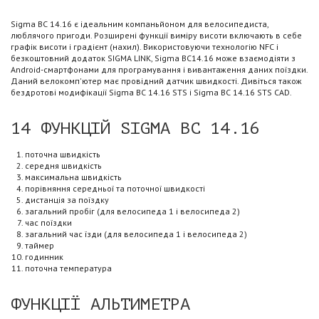
Sigma BC 14.16 є ідеальним компаньйоном для велосипедиста,
люблячого пригоди. Розширені функції виміру висоти включають в себе
графік висоти і градієнт (нахил). Використовуючи технологію NFC і
безкоштовний додаток SIGMA LINK, Sigma BC14.16 може взаємодіяти з
Android-смартфонами для програмування і вивантаження даних поїздки.
Даний велокомп'ютер має провідний датчик швидкості. Дивіться також
бездротові модифікації Sigma BC 14.16 STS і Sigma BC 14.16 STS CAD.
14 ФУНКЦІЙ SIGMA BC 14.16
поточна швидкість
середня швидкість
максимальна швидкість
порівняння середньої та поточної швидкості
дистанція за поїздку
загальний пробіг (для велосипеда 1 і велосипеда 2)
час поїздки
загальний час їзди (для велосипеда 1 і велосипеда 2)
таймер
годинник
поточна температура
ФУНКЦІЇ АЛЬТИМЕТРА