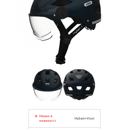
Немає в
Hyban+Visor
наявності