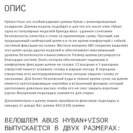
ОПИС
Hyban+Visor-это особый вариант шлема Hyban с вмонтированным
козырьком. Данная модель подойдет и для тех кто носит очки. Hyban
одна из популярных моделей бренда Abus - удачное сочетание
безопасности, качества и стиля за приемлемую сумму. Прочный, как
традиционный скейтерский шлем и в то же время комфортный с гибкой
системой фиксации на голове. Жесткое внешнее ABS покрытие выделяет
этот шлем среди других моделей и обеспечивает максимальный
уровень безопасности и выносливости. Размер шлема регулируется
благодаря системе Zoom, которая обеспечивает надежную и
комфортную фиксацию шлема на голове. 13 входных и 5 выходных
отверстий помогут освежить голову в жаркую погоду. В передних
отверстиях есть интегрированная сетка, которая защитит голову от
насекомых. Для более безопасной езды в темное время суток, на шлеме
имеются светоотражающие наклейки и встроенный фонарик, который
расположен довольно высоко, чтобы его не смог закрыть воротник
куртки. Внутренняя подкладка снимается для стирки.
Дополнительно к шлему можно приобрести флисовую подкладку и
накидку от дождя. Вес шлема 460 (540) грамма.
ВЕЛОШЛЕМ ABUS HYBAN+VISOR
ВЫПУСКАЕТСЯ В ДВУХ РАЗМЕРАХ: