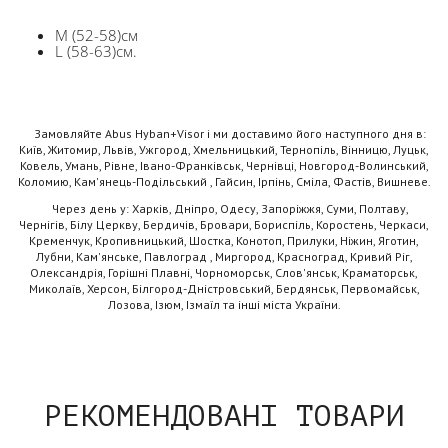
М (52-58)cм
L (58-63)см.
Замовляйте Abus Hyban+Visor і ми доставимо його наступного дня в:
Київ, Житомир, Львів, Ужгород, Хмельницький, Тернопіль, Вінницю, Луцьк,
Ковель, Умань, Рівне, Івано-Франківськ, Чернівці, Новгород-Волинський,
Коломию, Кам'янець-Подільський , Гайсин, Ірпінь, Сміла, Фастів, Вишневе.
Через день у: Харків, Дніпро, Одесу, Запоріжжя, Суми, Полтаву,
Чернігів, Білу Церкву, Бердичів, Бровари, Бориспіль, Коростень, Черкаси,
Кременчук, Кропивницький, Шостка, Конотоп, Прилуки, Ніжин, Яготин,
Лубни, Кам'янське, Павлоград , Миргород, Красноград, Кривий Ріг,
Олександрія, Горішні Плавні, Чорноморськ, Слов'янськ, Краматорськ,
Миколаїв, Херсон, Білгород-Дністровський, Бердянськ, Первомайськ,
Лозова, Ізюм, Ізмаїл та інші міста України.
РЕКОМЕНДОВАНІ ТОВАРИ