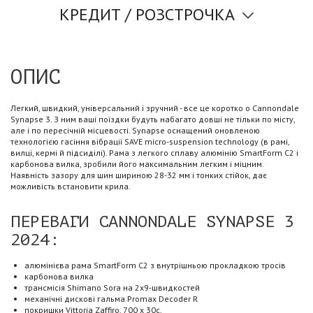
КРЕДИТ / РОЗСТРОЧКА
ОПИС
Легкий, швидкий, універсальний і зручний - все це коротко о Cannondale
Synapse 3. З ним ваші поїздки будуть набагато довші не тільки по місту,
але і по пересічній місцевості. Synapse оснащений оновленою
технологією гасіння вібрації SAVE micro-suspension technology (в рамі,
вилці, кермі й підсиділі). Рама з легкого сплаву алюмінію SmartForm C2 і
карбонова вилка, зробили його максимальним легким і міцним.
Наявність зазору для шин шириною 28-32 мм і тонких стійок, дає
можливість встановити крила.
ПЕРЕВАГИ CANNONDALE SYNAPSE 3
2024:
алюмінієва рама SmartForm C2 з внутрішньою прокладкою тросів
карбонова вилка
трансмісія Shimano Sora на 2x9-швидкостей
механічні дискові гальма Promax Decoder R
покришки Vittoria Zaffiro, 700 x 30c.