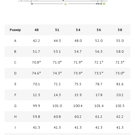
Розмір
48
51
54
56
58
A
42.2
44.3
48.0
52.0
55.0
B
51.7
53.1
54.7
56.3
58.0
C
70.8°
71.0°
71.9°
72.1°
72.3°
D
74.6°
74.3°
73.9°
73.5°
73.0°
E
70.1
72.2
75.5
78.7
81.6
F
12.3
14.3
15.9
17.8
20.2
G
99.9
101.0
100.4
101.4
102.5
H
59.8
60.8
60.2
61.2
62.2
I
41.3
41.3
41.3
41.3
41.3