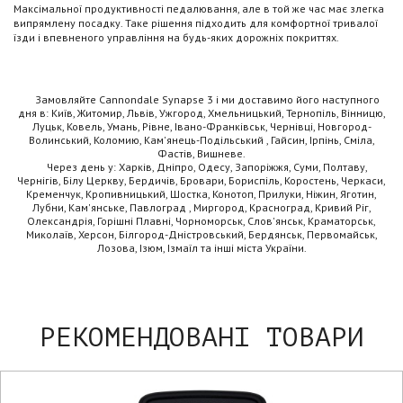
Максімальної продуктивності педалювання, але в той же час має злегка
випрямлену посадку. Таке рішення підходить для комфортної тривалої
їзди і впевненого управління на будь-яких дорожніх покриттях.
Замовляйте Cannondale Synapse 3 і ми доставимо його наступного
дня в: Київ, Житомир, Львів, Ужгород, Хмельницький, Тернопіль, Вінницю,
Луцьк, Ковель, Умань, Рівне, Івано-Франківськ, Чернівці, Новгород-
Волинський, Коломию, Кам'янець-Подільський , Гайсин, Ірпінь, Сміла,
Фастів, Вишневе.
Через день у: Харків, Дніпро, Одесу, Запоріжжя, Суми, Полтаву,
Чернігів, Білу Церкву, Бердичів, Бровари, Бориспіль, Коростень, Черкаси,
Кременчук, Кропивницький, Шостка, Конотоп, Прилуки, Ніжин, Яготин,
Лубни, Кам'янське, Павлоград , Миргород, Красноград, Кривий Ріг,
Олександрія, Горішні Плавні, Чорноморськ, Слов'янськ, Краматорськ,
Миколаїв, Херсон, Білгород-Дністровський, Бердянськ, Первомайськ,
Лозова, Ізюм, Ізмаїл та інші міста України.
РЕКОМЕНДОВАНІ ТОВАРИ