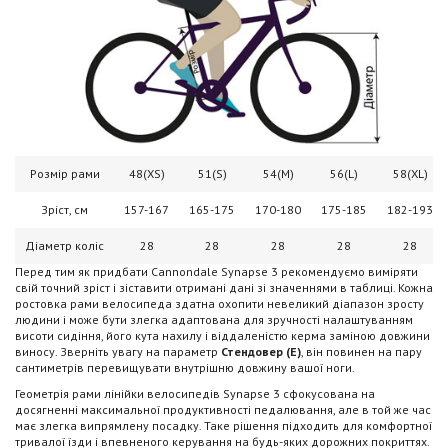
Розмір рами
48(XS)
51(S)
54(M)
56(L)
58(XL)
Зріст, см
157-167
165-175
170-180
175-185
182-193
Діаметр коліс
28
28
28
28
28
Перед тим як придбати Cannondale Synapse 3 рекомендуємо виміряти
свій точний зріст і зіставити отримані дані зі значеннями в таблиці. Кожна
ростовка рами велосипеда здатна охопити невеликий діапазон зросту
людини і може бути злегка адаптована для зручності налаштуванням
висоти сидіння, його кута нахилу і віддаленістю керма заміною довжини
виносу. Зверніть увагу на параметр
Стендовер (E)
, він повинен на пару
сантиметрів перевищувати внутрішню довжину вашої ноги.
Геометрія рами лінійки велосипедів Synapse 3 сфокусована на
досягненні максимальної продуктивності педалювання, але в той же час
має злегка випрямлену посадку. Таке рішення підходить для комфортної
тривалої їзди і впевненого керування на будь-яких дорожних покриттях.