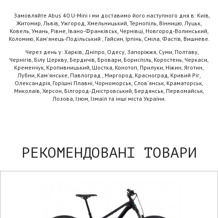
Замовляйте Abus 40 U-Mini і ми доставимо його наступного дня в: Київ,
Житомир, Львів, Ужгород, Хмельницький, Тернопіль, Вінницю, Луцьк,
Ковель, Умань, Рівне, Івано-Франківськ, Чернівці, Новгород-Волинський,
Коломию, Кам'янець-Подільський , Гайсин, Ірпінь, Сміла, Фастів, Вишневе.
Через день у: Харків, Дніпро, Одесу, Запоріжжя, Суми, Полтаву,
Чернігів, Білу Церкву, Бердичів, Бровари, Бориспіль, Коростень, Черкаси,
Кременчук, Кропивницький, Шостка, Конотоп, Прилуки, Ніжин, Яготин,
Лубни, Кам'янське, Павлоград , Миргород, Красноград, Кривий Ріг,
Олександрія, Горішні Плавні, Чорноморськ, Слов'янськ, Краматорськ,
Миколаїв, Херсон, Білгород-Дністровський, Бердянськ, Первомайськ,
Лозова, Ізюм, Ізмаїл та інші міста України.
РЕКОМЕНДОВАНІ ТОВАРИ