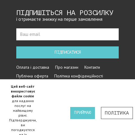
ПІДПИШІТЬСЯ НА РОЗСИЛКУ
і отримаєте знижку на перше замовлення
ПІДПИСАТИСЯ
Оплата і доставка
Про магазин
Контакти
Публічна оферта
Політика конфіденційності
Цей веб-сайт
використовує
файли cookie
для надання
послуг на
найвищому
ПРИЙМАЮ
ПОЛІТИКА
рівні.
Підтверджуючи,
Iнтернет магазин велосипедів Cycles - 2015-2024 ©
ви
погоджуєтеся
на їх