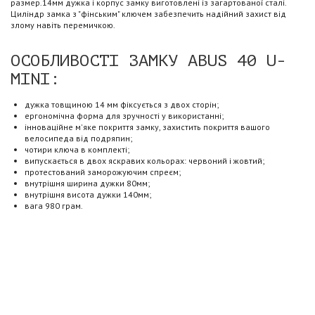
размер.14мм дужка і корпус замку виготовлені із загартованої сталі.
Циліндр замка з "фінським" ключем забезпечить надійний захист від
злому навіть перемичкою.
ОСОБЛИВОСТІ ЗАМКУ ABUS 40 U-
MINI:
дужка товщиною 14 мм фіксується з двох сторін;
ергономічна форма для зручності у використанні;
інноваційне м'яке покриття замку, захистить покриття вашого
велосипеда від подряпин;
чотири ключа в комплекті;
випускається в двох яскравих кольорах: червоний і жовтий;
протестований заморожуючим спреєм;
внутрішня ширина дужки 80мм;
внутрішня висота дужки 140мм;
вага 980 грам.