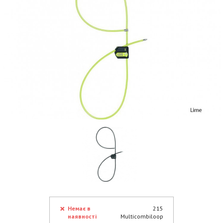
Немає в
215
наявності
Multicombiloop