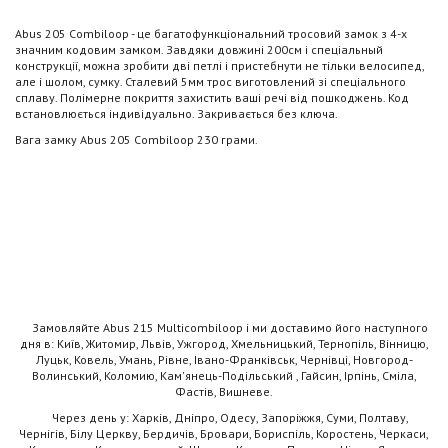
Abus 205 Combiloop - це багатофункціональний тросовий замок з 4-х
значним кодовим замком. Завдяки довжині 200см і спеціальный
конструкції, можна зробити дві петлі і пристебнути не тільки велосипед,
але і шолом, сумку. Сталевий 5мм трос виготовлений зі спеціального
сплаву. Полімерне покриття захистить ваші речі від пошкоджень. Код
встановлюється індивідуально. Закривається без ключа.
Вага замку Abus 205 Combiloop 230 грами.
Замовляйте Abus 215 Multicombiloop і ми доставимо його наступного
дня в: Київ, Житомир, Львів, Ужгород, Хмельницький, Тернопіль, Вінницю,
Луцьк, Ковель, Умань, Рівне, Івано-Франківськ, Чернівці, Новгород-
Волинський, Коломию, Кам'янець-Подільський , Гайсин, Ірпінь, Сміла,
Фастів, Вишневе.
Через день у: Харків, Дніпро, Одесу, Запоріжжя, Суми, Полтаву,
Чернігів, Білу Церкву, Бердичів, Бровари, Бориспіль, Коростень, Черкаси,