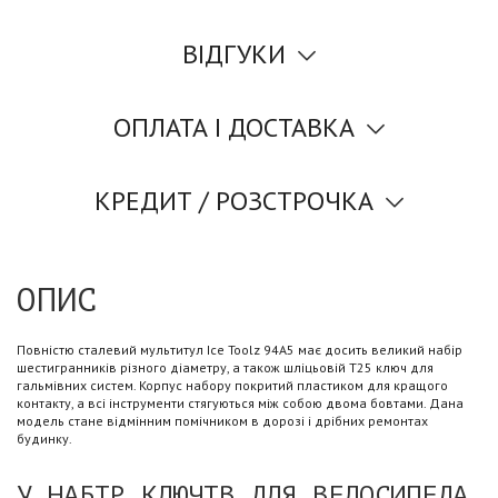
ВІДГУКИ
ОПЛАТА І ДОСТАВКА
КРЕДИТ / РОЗСТРОЧКА
ОПИС
Повністю сталевий мультитул Ice Toolz 94A5 має досить великий набір
шестигранників різного діаметру, а також шліцьовій Т25 ключ для
гальмівних систем. Корпус набору покритий пластиком для кращого
контакту, а всі інструменти стягуються між собою двома бовтами. Дана
модель стане відмінним помічником в дорозі і дрібних ремонтах
будинку.
У НАБІР КЛЮЧІВ ДЛЯ ВЕЛОСИПЕДА