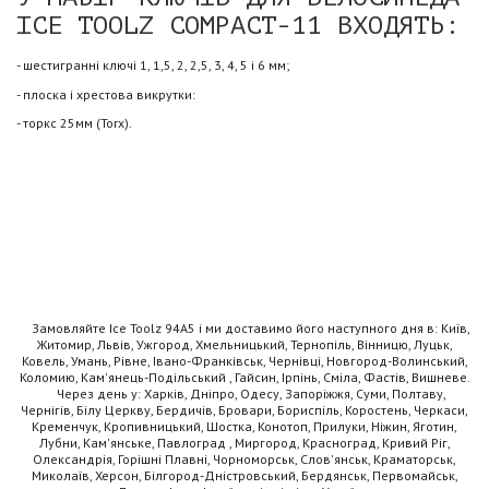
ICE TOOLZ COMPACT-11 ВХОДЯТЬ:
- шестигранні ключі 1, 1,5, 2, 2,5, 3, 4, 5 і 6 мм;
- плоска і хрестова викрутки:
- торкс 25мм (Torx).
Замовляйте Ice Toolz 94A5 і ми доставимо його наступного дня в: Київ,
Житомир, Львів, Ужгород, Хмельницький, Тернопіль, Вінницю, Луцьк,
Ковель, Умань, Рівне, Івано-Франківськ, Чернівці, Новгород-Волинський,
Коломию, Кам'янець-Подільський , Гайсин, Ірпінь, Сміла, Фастів, Вишневе.
Через день у: Харків, Дніпро, Одесу, Запоріжжя, Суми, Полтаву,
Чернігів, Білу Церкву, Бердичів, Бровари, Бориспіль, Коростень, Черкаси,
Кременчук, Кропивницький, Шостка, Конотоп, Прилуки, Ніжин, Яготин,
Лубни, Кам'янське, Павлоград , Миргород, Красноград, Кривий Ріг,
Олександрія, Горішні Плавні, Чорноморськ, Слов'янськ, Краматорськ,
Миколаїв, Херсон, Білгород-Дністровський, Бердянськ, Первомайськ,