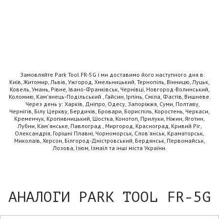
Замовляйте Park Tool FR-5G і ми доставимо його наступного дня в:
Київ, Житомир, Львів, Ужгород, Хмельницький, Тернопіль, Вінницю, Луцьк,
Ковель, Умань, Рівне, Івано-Франківськ, Чернівці, Новгород-Волинський,
Коломию, Кам'янець-Подільський , Гайсин, Ірпінь, Сміла, Фастів, Вишневе.
Через день у: Харків, Дніпро, Одесу, Запоріжжя, Суми, Полтаву,
Чернігів, Білу Церкву, Бердичів, Бровари, Бориспіль, Коростень, Черкаси,
Кременчук, Кропивницький, Шостка, Конотоп, Прилуки, Ніжин, Яготин,
Лубни, Кам'янське, Павлоград , Миргород, Красноград, Кривий Ріг,
Олександрія, Горішні Плавні, Чорноморськ, Слов'янськ, Краматорськ,
Миколаїв, Херсон, Білгород-Дністровський, Бердянськ, Первомайськ,
Лозова, Ізюм, Ізмаїл та інші міста України.
АНАЛОГИ PARK TOOL FR-5G