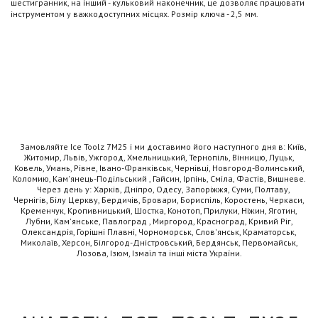
шестигранник, на інший - кульковий наконечник, це дозволяє працювати
інструментом у важкодоступних місцях. Розмір ключа - 2,5 мм.
Замовляйте Ice Toolz 7M25 і ми доставимо його наступного дня в: Київ,
Житомир, Львів, Ужгород, Хмельницький, Тернопіль, Вінницю, Луцьк,
Ковель, Умань, Рівне, Івано-Франківськ, Чернівці, Новгород-Волинський,
Коломию, Кам'янець-Подільський , Гайсин, Ірпінь, Сміла, Фастів, Вишневе.
Через день у: Харків, Дніпро, Одесу, Запоріжжя, Суми, Полтаву,
Чернігів, Білу Церкву, Бердичів, Бровари, Бориспіль, Коростень, Черкаси,
Кременчук, Кропивницький, Шостка, Конотоп, Прилуки, Ніжин, Яготин,
Лубни, Кам'янське, Павлоград , Миргород, Красноград, Кривий Ріг,
Олександрія, Горішні Плавні, Чорноморськ, Слов'янськ, Краматорськ,
Миколаїв, Херсон, Білгород-Дністровський, Бердянськ, Первомайськ,
Лозова, Ізюм, Ізмаїл та інші міста України.