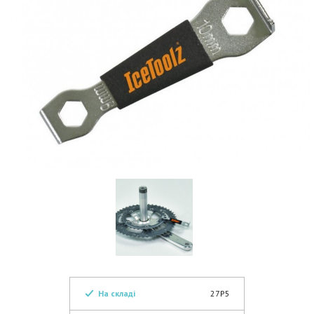
На складі
27P5