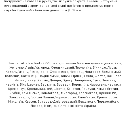
Інструмент не ковзає в руках, так як ручка покрита вінілом. Інструмент
виготовлений з хром-ванадієвої сталі, що істотно продовжує термін
служби. Сумісний з бонками діаметром 9 і 10мм.
Замовляйте Ice Toolz 27P5 і ми доставимо його наступного дня в: Київ,
Житомир, Львів, Ужгород, Хмельницький, Тернопіль, Вінницю, Луцьк,
Ковель, Умань, Рівне, Івано-Франківськ, Чернівці, Новгород-Волинський,
Коломию, Кам'янець-Подільський , Гайсин, Ірпінь, Сміла, Фастів, Вишневе.
Через день у: Харків, Дніпро, Одесу, Запоріжжя, Суми, Полтаву,
Чернігів, Білу Церкву, Бердичів, Бровари, Бориспіль, Коростень, Черкаси,
Кременчук, Кропивницький, Шостка, Конотоп, Прилуки, Ніжин, Яготин,
Лубни, Кам'янське, Павлоград , Миргород, Красноград, Кривий Ріг,
Олександрія, Горішні Плавні, Чорноморськ, Слов'янськ, Краматорськ,
Миколаїв, Херсон, Білгород-Дністровський, Бердянськ, Первомайськ,
Лозова, Ізюм, Ізмаїл та інші міста України.