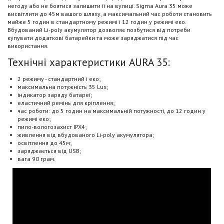
негоду або не боятися залишити ії на вулиці. Sigma Aura 35 може
висвітлити до 45м вашого шляху, а максимальний час роботи становить
майже 5 годин в стандартному режимі і 12 годин у режимі еко.
Вбудований Li-poly акумулятор дозволяє позбутися від потреби
купувати додаткові батарейки та може заряджатися під час
використання.
Технічні характеристики AURA 35:
2 режиму - стандартний і еко;
максимальна потужність 35 Lux;
індикатор заряду батареї;
еластичний ремінь для кріплення;
час роботи: до 5 годин на максимальній потужності, до 12 годин у
режимі еко;
пило-вологозахист IPX4;
живлення від вбудованого Li-poly акумулятора;
освітлення до 45м;
заряджається від USB;
вага 90 грам.