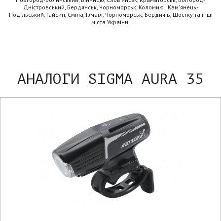
Дністровський, Бердянськ, Чорноморськ, Коломию , Кам'янець-
Подільський, Гайсин, Сміла, Ізмаїл, Чорноморськ, Бердичів, Шостку та інші
міста України.
АНАЛОГИ SIGMA AURA 35