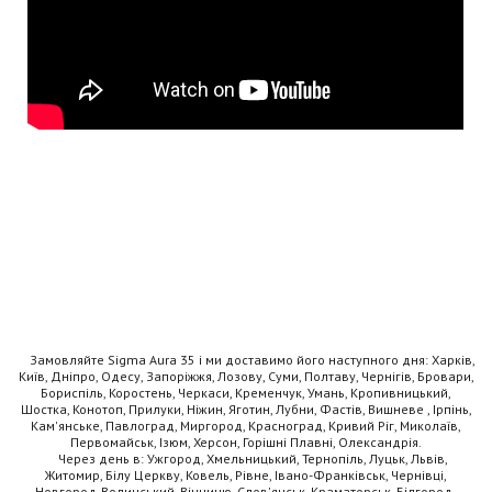
Замовляйте Sigma Aura 35 і ми доставимо його наступного дня: Харків,
Київ, Дніпро, Одесу, Запоріжжя, Лозову, Суми, Полтаву, Чернігів, Бровари,
Бориспіль, Коростень, Черкаси, Кременчук, Умань, Кропивницький,
Шостка, Конотоп, Прилуки, Ніжин, Яготин, Лубни, Фастів, Вишневе , Ірпінь,
Кам'янське, Павлоград, Миргород, Красноград, Кривий Ріг, Миколаїв,
Первомайськ, Ізюм, Херсон, Горішні Плавні, Олександрія.
Через день в: Ужгород, Хмельницький, Тернопіль, Луцьк, Львів,
Житомир, Білу Церкву, Ковель, Рівне, Івано-Франківськ, Чернівці,
Новгород-Волинський, Вінницю, Слов'янськ, Краматорськ, Білгород-