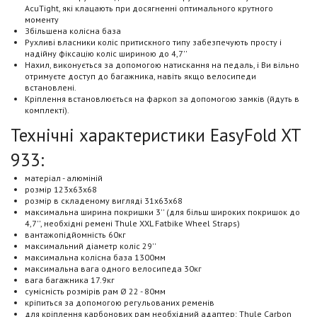
AcuTight, які клацають при досягненні оптимального крутного
моменту
Збільшена колісна база
Рухливі власники коліс притискного типу забезпечують просту і
надійну фіксацію коліс шириною до 4,7''
Нахил, виконується за допомогою натискання на педаль, і Ви вільно
отримуєте доступ до багажника, навіть якщо велосипеди
встановлені.
Кріплення встановлюється на фаркоп за допомогою замків (йдуть в
комплекті).
Технічні характеристики EasyFold XT
933:
матеріал - алюміній
розмір 123x63x68
розмір в складеному вигляді 31x63x68
максимальна ширина покришки 3'' (для більш широких покришок до
4,7'', необхідні ремені Thule XXL Fatbike Wheel Straps)
вантажопідйомність 60кг
максимальний діаметр коліс 29''
максимальна колісна база 1300мм
максимальна вага одного велосипеда 30кг
вага багажника 17.9кг
сумісність розмірів рам Ø 22 - 80мм
кріпиться за допомогою регульованих ременів
для кріплення карбонових рам необхідний адаптер: Thule Carbon