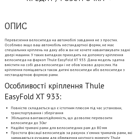
ОПИС
Перевезення велосипеда на автомобілі завдання не з простих.
Особливо якщо ваш автомобіль нестандартної форми, не має
спеціальних кріплень на даху або ж ви не хочете навантажувати задні
двері машини. У таких випадках приходить на допомогу кріплення
велосипеда на фаркоп Thule EasyFold XT 933. Дана модель здатна
вмістити на собі два велосипеди і не обов'язково дорослих. На
кріплення поміщаються також дитячі велосипеди або велосипеди з
нестандартною формою рами.
Особливості кріплення Thule
EasyFold XT 933:
Повністю складається що є істотним плюсом під час установки,
транспортування і зберігання
Збільшена вантажопідйомність, що дозволяє перевозити
велосипеди до 30кг
Надійні тримачі рами для велосипедних рам до 80 мм
Простота фіксації велосипедів за рахунок з'ємних тримачів рами, які
замикаються ручками для обмеження крутного моменту Thule