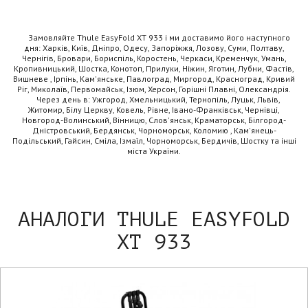
Замовляйте Thule EasyFold XT 933 і ми доставимо його наступного
дня: Харків, Київ, Дніпро, Одесу, Запоріжжя, Лозову, Суми, Полтаву,
Чернігів, Бровари, Бориспіль, Коростень, Черкаси, Кременчук, Умань,
Кропивницький, Шостка, Конотоп, Прилуки, Ніжин, Яготин, Лубни, Фастів,
Вишневе , Ірпінь, Кам'янське, Павлоград, Миргород, Красноград, Кривий
Ріг, Миколаїв, Первомайськ, Ізюм, Херсон, Горішні Плавні, Олександрія.
Через день в: Ужгород, Хмельницький, Тернопіль, Луцьк, Львів,
Житомир, Білу Церкву, Ковель, Рівне, Івано-Франківськ, Чернівці,
Новгород-Волинський, Вінницю, Слов'янськ, Краматорськ, Білгород-
Дністровський, Бердянськ, Чорноморськ, Коломию , Кам'янець-
Подільський, Гайсин, Сміла, Ізмаїл, Чорноморськ, Бердичів, Шостку та інші
міста України.
АНАЛОГИ THULE EASYFOLD
XT 933