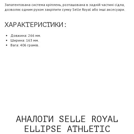
Запатентована система кріплень, розташована в задній частині сідла,
дозволяє одним рухом закріпити сумку Selle Royal або інші аксесуари.
ХАРАКТЕРИСТИКИ:
Довжина: 266 мм.
Ширина: 163 мм.
Вага: 406 грамів.
АНАЛОГИ SELLE ROYAL
ELLIPSE ATHLETIC