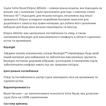
Сідло Selle Royal Ellipse Athletic – універсальна модель, яка підходить як
жінкам, так і чоловікам. Сідло призначене для їзди з нахилом спини
близько 45° і підходить для міських поїздок, незалежно від їхньої
тривалості. Ellipse оснащено подвійним боковим захистом для
додаткового захисту від травм натирань, що робить його ідеальним
вибором для будь-яких міських переміщень та пригод.
Ellipse Athletic має центральне поглиблення та отвір, а також
наповнювач Royalgel для максимального комфорту в області сідничних
кісток та промежини.
Royalgel
Завдяки своєму унікальному складу Royalgel™ перевершує будь-який
інший матеріал для набивання та забезпечує максимальну зручність.
Royalgel поглинає дорожню вібрацію і розподіляє її поверхнею сідла,
забезпечуючи комфорт навіть під час тривалих поїздок.
Центральне поглиблення
Отвір та поглиблення в центрі сідла зменшують тиск на промежину та
сідничні кістки.
Водонепроникність
Royal Vacuum – це запатентована технологія Selle Royal, яка дозволяє
сідлу бути на 100% герметичним.
Система кріплень