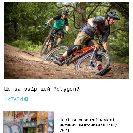
Що за звір цей Polygon?
ЧИТАТИ
Нові та оновлені моделі
дитячих велосипедів Puky
2024