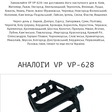
Замовляйте VP VP-628 і ми доставимо його наступного дня в: Київ,
Житомир, Львів, Ужгород, Хмельницький, Тернопіль, Вінницю, Луцьк,
Ковель, Умань, Рівне, Івано-Франківськ, Чернівці, Новгород-Волинський,
Коломию, Кам'янець-Подільський , Гайсин, Ірпінь, Сміла, Фастів, Вишневе.
Через день у: Харків, Дніпро, Одесу, Запоріжжя, Суми, Полтаву,
Чернігів, Білу Церкву, Бердичів, Бровари, Бориспіль, Коростень, Черкаси,
Кременчук, Кропивницький, Шостка, Конотоп, Прилуки, Ніжин, Яготин,
Лубни, Кам'янське, Павлоград , Миргород, Красноград, Кривий Ріг,
Олександрія, Горішні Плавні, Чорноморськ, Слов'янськ, Краматорськ,
Миколаїв, Херсон, Білгород-Дністровський, Бердянськ, Первомайськ,
Лозова, Ізюм, Ізмаїл та інші міста України.
АНАЛОГИ VP VP-628