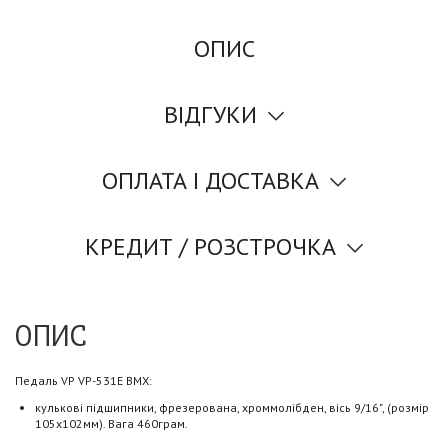
ОПИС
ВІДГУКИ
ОПЛАТА І ДОСТАВКА
КРЕДИТ / РОЗСТРОЧКА
ОПИС
Педаль VP VP-531E BMX:
кулькові підшипники, фрезерована, хроммолібден, вісь 9/16", (розмір
105х102мм). Вага 460грам.