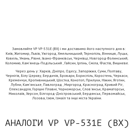
Замовляйте VP VP-531E (BX) і ми доставимо його наступного дня в:
Київ, Житомир, Львів, Ужгород, Хмельницький, Тернопіль, Вінницю, Луцьк,
Ковель, Умань, Рівне, Івано-Франківськ, Чернівці, Новгород-Волинський,
Коломию, Кам'янець-Подільський , Гайсин, Ірпінь, Сміла, Фастів, Вишневе.
Через день у: Харків, Дніпро, Одесу, Запоріжжя, Суми, Полтаву,
Чернігів, Білу Церкву, Бердичів, Бровари, Бориспіль, Коростень, Черкаси,
Кременчук, Кропивницький, Шостка, Конотоп, Прилуки, Ніжин, Яготин,
Лубни, Кам'янське, Павлоград , Миргород, Красноград, Кривий Ріг,
Олександрія, Горішні Плавні, Чорноморськ, Слов'янськ, Краматорськ,
Миколаїв, Херсон, Білгород-Дністровський, Бердянськ, Первомайськ,
Лозова, Ізюм, Ізмаїл та інші міста України.
АНАЛОГИ VP VP-531E (BX)