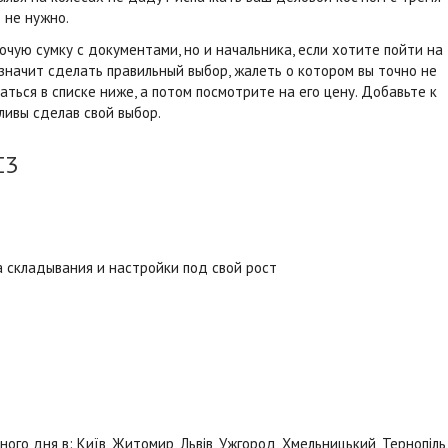
 не нужно.
чую сумку с документами, но и начальника, если хотите пойти на
 значит сделать правильный выбор, жалеть о котором вы точно не
аться в списке ниже, а потом посмотрите на его цену. Добавьте к
ливы сделав свой выбор.
I3
а складывания и настройки под свой рост
о дня в: Київ, Житомир, Львів, Ужгород, Хмельницький, Тернопіль, В