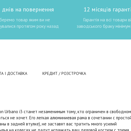
 днів на повернення
12 місяців гаранті
беремо товар яким ви не
Гарантія на всі товари в
увалися протягом року назад
заводського браку мінімум 
ТА І ДОСТАВКА
КРЕДИТ / РОЗСТРОЧКА
n Urbano i3 станет незаменимым тому, кто ограничен в свободном
ться не хочет. Его легкая алюминиевая рама в сочетании с просто
ны в задней втулке), не заставят вас тратить много усилий
ылья на колесах не дадут испачкать ваш деловой костюм с тремя