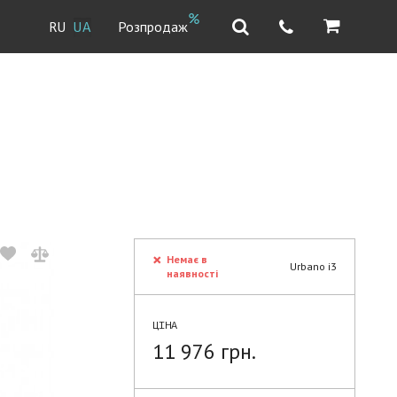
Розпродаж
RU
UA
Немає в
Urbano i3
наявності
ЦІНА
11 976 грн.