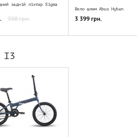
дний задній ліхтар Sigma
Вело шлем Abus Hyban
.
308 грн.
3 399 грн.
 I3