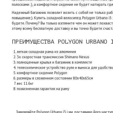
полосками ;), а комфортное сидение не будет натирать где
Надежный багажник позволит возить с собой не только рабо
повышение;). Купить складной велосипед Polygon Urbano i3
будете. Почему? Вы только взгляните чем он может похваст
этому всему бесплатную доставку и вы точно будете счаст
ПРЕИМУЩЕСТВА POLYGON URBANO 
легкая складная рама из алюминия
3х скоростная трансмиссия Shimano Nexus
полноценные крылья и багажник в комплекте
телескопическое устройство руля и выноса для удобств
комфортное сидение Polygon
размеры в сложенном состоянии 80х40х65см
вес 11.6кг
пожизненная гарантия на раму
Замовляйте Polygon Urbano i3 і ми доставимо його наступног