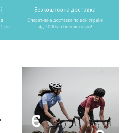
ї
Безкоштовна доставка
ід
Оперативна доставка по всій Україні
1 рік
від 2000грн безкоштовно!
Є
й