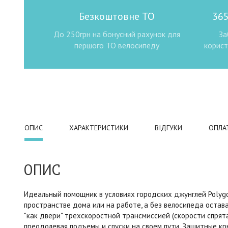
Безкоштовне ТО
365
До 250грн на бонусний рахунок для
За
першого ТО велосипеду
корист
ОПИС
ХАРАКТЕРИСТИКИ
ВІДГУКИ
ОПЛА
ОПИС
Идеальный помощник в условиях городских джунглей Polygo
пространстве дома или на работе, а без велосипеда остава
"как двери" трехскоростной трансмиссией (скорости спрята
преодолевая подъемы и спуски на своем пути. Защитные кр