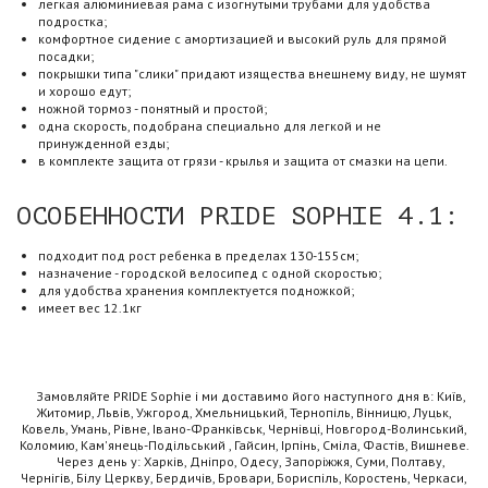
легкая алюминиевая рама с изогнутыми трубами для удобства
подростка;
комфортное сидение с амортизацией и высокий руль для прямой
посадки;
покрышки типа "слики" придают изящества внешнему виду, не шумят
и хорошо едут;
ножной тормоз - понятный и простой;
одна скорость, подобрана специально для легкой и не
принужденной езды;
в комплекте защита от грязи - крылья и защита от смазки на цепи.
ОСОБЕННОСТИ PRIDE SOPHIE 4.1:
подходит под рост ребенка в пределах 130-155см;
назначение - городской велосипед с одной скоростью;
для удобства хранения комплектуется подножкой;
имеет вес 12.1кг
Замовляйте PRIDE Sophie і ми доставимо його наступного дня в: Київ,
Житомир, Львів, Ужгород, Хмельницький, Тернопіль, Вінницю, Луцьк,
Ковель, Умань, Рівне, Івано-Франківськ, Чернівці, Новгород-Волинський,
Коломию, Кам'янець-Подільський , Гайсин, Ірпінь, Сміла, Фастів, Вишневе.
Через день у: Харків, Дніпро, Одесу, Запоріжжя, Суми, Полтаву,
Чернігів, Білу Церкву, Бердичів, Бровари, Бориспіль, Коростень, Черкаси,