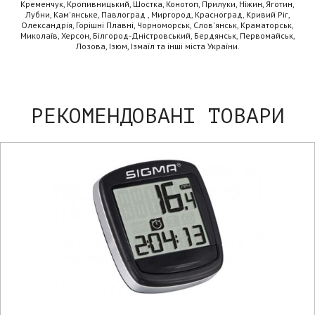
Кременчук, Кропивницький, Шостка, Конотоп, Прилуки, Ніжин, Яготин,
Лубни, Кам'янське, Павлоград , Миргород, Красноград, Кривий Ріг,
Олександрія, Горішні Плавні, Чорноморськ, Слов'янськ, Краматорськ,
Миколаїв, Херсон, Білгород-Дністровський, Бердянськ, Первомайськ,
Лозова, Ізюм, Ізмаїл та інші міста України.
РЕКОМЕНДОВАНІ ТОВАРИ