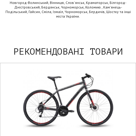
Новгород-Волинський, Вінницю, Слов'янськ, Краматорськ, Білгород-
Дністровський, Бердянськ, Чорноморськ, Коломию , Кам'янець-
Подільський, Гайсин, Сміла, Ізмаїл, Чорноморськ, Бердичів, Шостку та інші
міста України.
РЕКОМЕНДОВАНІ ТОВАРИ