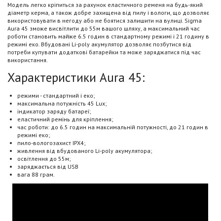
Модель легко кріпиться за рахунок еластичного ременя на будь-який
діаметр керма, а також добре захищена від пилу і вологи, що дозволяє
використовувати в негоду або не боятися залишити на вулиці. Sigma
Aura 45 зможе висвітлити до 55м вашого шляху, а максимальний час
роботи становить майже 6.5 годин в стандартному режимі і 21 годину в
режимі еко. Вбудовані Li-poly акумулятор дозволяє позбутися від
потреби купувати додаткові батарейки та може заряджатися під час
використання.
Характеристики Aura 45:
режими - стандартний і еко;
максимальна потужність 45 Lux;
індикатор заряду батареї;
еластичний ремінь для кріплення;
час роботи: до 6.5 годин на максимальній потужності, до 21 годин в
режимі еко;
пило-вологозахист IPX4;
живлення від вбудованого Li-poly акумулятора;
освітлення до 55м;
заряджається від USB
вага 88 грам.