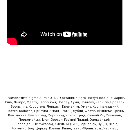
Замовляйте Sigma Aura 40 і ми доставимо його наступного дня: Харків,
Київ, Дніпро, Одесу, Запоріжжя, Лозову, Суми, Полтаву, Чернігів, Бровари,
Бориспіль, Коростень, Черкаси, Кременчук, Умань, Кропивницький,
Шостка, Конотоп, Прилуки, Ніжин, Яготин, Лубни, Фастів, Вишневе , Ірпінь,
Кам'янське, Павлоград, Миргород, Красноград, Кривий Ріг, Миколаїв,
Первомайськ, Ізюм, Херсон, Горішні Плавні, Олександрія.
Через день в: Ужгород, Хмельницький, Тернопіль, Луцьк, Львів,
Житомир, Білу Церкву, Ковель, Рівне, Івано-Франківськ, Чернівці,