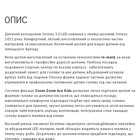
ОПИС
Дитячий велошолом Smiley 3.0 LED новинка у лінійці шоломів Smiley
2021 року. Комфортний, легкий, виготовлений із екологічно чистих
матеріалів та максимально безпечний шолом для вашої дитини від
німецького бренду.
Вело шолом виготовлений за останніми технологіями
In-mold
, за якою
виготовляються і професійні дорослі шоломи. Глибока посадка,
подовжені сторони, контур по всьому корпусу - забезпечують
додатковий захист для голови та шиї дитини, вбудований козирок
врятує лоба від падіння. Плоска форма задньої частини дозволяє
утримувати в правильному положенні дитині голову під час катання.
Система фіксації
Zoom Zoom Ace Kids
дозволяє легко підігнати шолом за
формою голови за допомогою колеса, що знаходиться позаду,
максимально комфортна підкладка подбає про ніжну шкіру голови
(знімається для прання), зручні ремінці легко регулюються, вісім великих
отворів забезпечують хорошу вентиляцію. Інтегрована сітка захищає
голову вашого малюка від комах.
Високий рівень пасивної безпеки гарантують світловідбиваючі наклейки
та вбудований LED ліхтарик, який збільшує видимість вашого малюка у
темну пору доби. Додатково до шолома можна придбати підкладку, що
утеплює, і накидку від дощу.