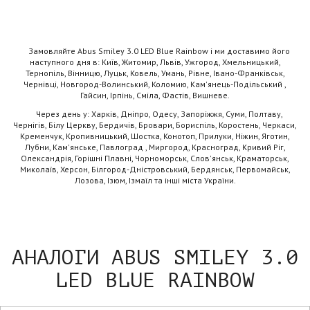
Замовляйте Abus Smiley 3.0 LED Blue Rainbow і ми доставимо його
наступного дня в: Київ, Житомир, Львів, Ужгород, Хмельницький,
Тернопіль, Вінницю, Луцьк, Ковель, Умань, Рівне, Івано-Франківськ,
Чернівці, Новгород-Волинський, Коломию, Кам'янець-Подільський ,
Гайсин, Ірпінь, Сміла, Фастів, Вишневе.
Через день у: Харків, Дніпро, Одесу, Запоріжжя, Суми, Полтаву,
Чернігів, Білу Церкву, Бердичів, Бровари, Бориспіль, Коростень, Черкаси,
Кременчук, Кропивницький, Шостка, Конотоп, Прилуки, Ніжин, Яготин,
Лубни, Кам'янське, Павлоград , Миргород, Красноград, Кривий Ріг,
Олександрія, Горішні Плавні, Чорноморськ, Слов'янськ, Краматорськ,
Миколаїв, Херсон, Білгород-Дністровський, Бердянськ, Первомайськ,
Лозова, Ізюм, Ізмаїл та інші міста України.
АНАЛОГИ ABUS SMILEY 3.0
LED BLUE RAINBOW