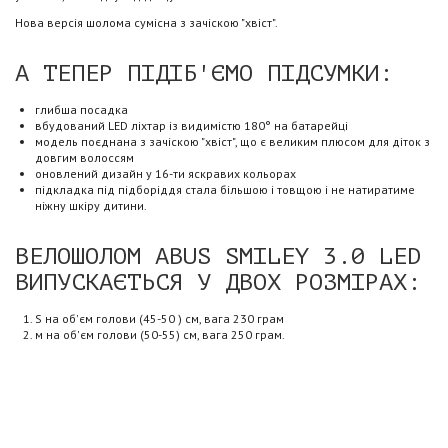
Нова версія шолома сумісна з зачіскою "хвіст".
А ТЕПЕР ПІДІБ'ЄМО ПІДСУМКИ:
глибша посадка
вбудований LED ліхтар із видимістю 180° на батарейці
модель поєднана з зачіскою "хвіст", що є великим плюсом для діток з
довгим волоссям
оновлений дизайн у 16-ти яскравих кольорах
підкладка під підборіддя стала більшою і товщою і не натиратиме
ніжну шкіру дитини.
ВЕЛОШОЛОМ ABUS SMILEY 3.0 LED
ВИПУСКАЄТЬСЯ У ДВОХ РОЗМІРАХ:
S на об'єм голови (45-50 ) см, вага 230 грам
м на об'єм голови (50-55) см, вага 250 грам.