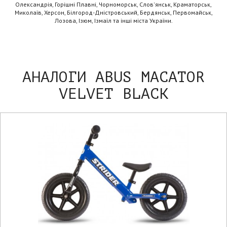
Олександрія, Горішні Плавні, Чорноморськ, Слов'янськ, Краматорськ,
Миколаїв, Херсон, Білгород-Дністровський, Бердянськ, Первомайськ,
Лозова, Ізюм, Ізмаїл та інші міста України.
АНАЛОГИ ABUS MACATOR
VELVET BLACK