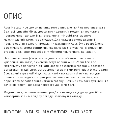
ОПИС
Abus Macator - це шолом початкового рівня, але який не поступається в
безпеці і дизайні більш дорожчим моделям. У моделі використана
прогресивна технологія виготовлення In-Mould, яка гарантує
максимальний захист у разі удару. Для кращого охолодження і
провітрювання голови, німецькими фахівцями Abus була розроблена
ефективна система вентиляції, яка включає 5 впускних і 8 випускних
отворів, з'єднаних між собою глибокими повітряними каналами.
На голові шолом фіксується за допомогою м'якого пластикового
кріплення ''по колу'', а система регулювання ABUS Zoom Ace дає
можливість з легкістю підігнати шолом за формою голови. Додаткове
регулювання здійснюється за допомогою м'яких ремінців з фіксаторами.
Всередині є традиційні для Abus м'які накладки, які знімаються для
прання. На передніх отворах розташована антимоскітна сітка, яка
перешкоджає попаданню комах в голову. З'ємний козирок і суміщення з
зачіскою "хвіст" - ще одна перевага даної моделі.
Додатково до шолома можна придбати накидку від дощу, для більш
комфортної їзди в дощову погоду і флісову підкладку.
ШОЛОМ ABUS MACATOR VELVET