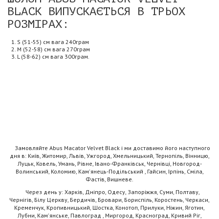
BLACK ВИПУСКАЄТЬСЯ В ТРЬОХ
РОЗМІРАХ:
S (51-55) см вага 240грам
M (52-58) см вага 270грам
L (58-62) см вага 300грам.
Замовляйте Abus Macator Velvet Black і ми доставимо його наступного
дня в: Київ, Житомир, Львів, Ужгород, Хмельницький, Тернопіль, Вінницю,
Луцьк, Ковель, Умань, Рівне, Івано-Франківськ, Чернівці, Новгород-
Волинський, Коломию, Кам'янець-Подільський , Гайсин, Ірпінь, Сміла,
Фастів, Вишневе.
Через день у: Харків, Дніпро, Одесу, Запоріжжя, Суми, Полтаву,
Чернігів, Білу Церкву, Бердичів, Бровари, Бориспіль, Коростень, Черкаси,
Кременчук, Кропивницький, Шостка, Конотоп, Прилуки, Ніжин, Яготин,
Лубни, Кам'янське, Павлоград , Миргород, Красноград, Кривий Ріг,