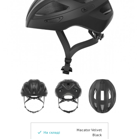
Macator Velvet
На складі
Black