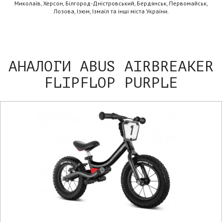
Миколаїв, Херсон, Білгород-Дністровський, Бердянськ, Первомайськ,
Лозова, Ізюм, Ізмаїл та інші міста України.
АНАЛОГИ ABUS AIRBREAKER
FLIPFLOP PURPLE