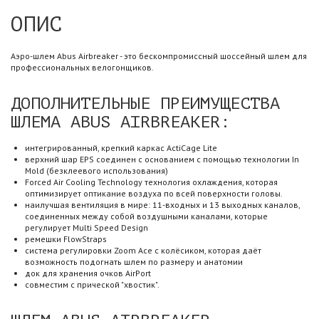
ОПИС
Аэро-шлем Abus Airbreaker - это бескомпромиссный шоссейный шлем для
профессиональных велогонщиков.
ДОПОЛНИТЕЛЬНЫЕ ПРЕИМУЩЕСТВА
ШЛЕМА ABUS AIRBREAKER:
интегрированный, крепкий каркас ActiCage Lite
верхний шар EPS соединен с основанием с помощью технологии In
Mold (безклеевого использования)
Forced Air Cooling Technology технология охлаждения, которая
оптимизирует оптикание воздуха по всей поверхности головы.
наилучшая вентиляция в мире: 11-входных и 13 выходных каналов,
соединенных между собой воздушными каналами, которые
регулирует Multi Speed Design
ремешки FlowStraps
система регулировки Zoom Ace с колёсиком, которая даёт
возможность подогнать шлем по размеру и анатомии
док для хранения очков AirPort
совместим с прической "хвостик".