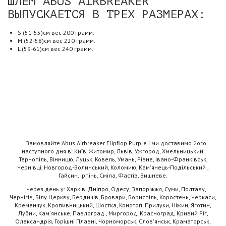
ШЛЕМ ABUS AIRBREAKER
ВЫПУСКАЕТСЯ В ТРЕХ РАЗМЕРАХ:
S (51-55)см вес 200 грамм.
M (52-58)см вес 220 грамм.
L (59-61)см вес 240 грамм.
Замовляйте Abus Airbreaker Flipflop Purple і ми доставимо його
наступного дня в: Київ, Житомир, Львів, Ужгород, Хмельницький,
Тернопіль, Вінницю, Луцьк, Ковель, Умань, Рівне, Івано-Франківськ,
Чернівці, Новгород-Волинський, Коломию, Кам'янець-Подільський ,
Гайсин, Ірпінь, Сміла, Фастів, Вишневе.
Через день у: Харків, Дніпро, Одесу, Запоріжжя, Суми, Полтаву,
Чернігів, Білу Церкву, Бердичів, Бровари, Бориспіль, Коростень, Черкаси,
Кременчук, Кропивницький, Шостка, Конотоп, Прилуки, Ніжин, Яготин,
Лубни, Кам'янське, Павлоград , Миргород, Красноград, Кривий Ріг,
Олександрія, Горішні Плавні, Чорноморськ, Слов'янськ, Краматорськ,