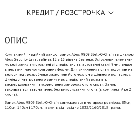
КРЕДИТ / РОЗСТРОЧКА
ОПИС
Компактний і надійний ланцюг замок Abus 9809 Stell-O-Chain за шкалою
Abus Security Level займає 12 з 15 рівень безпеки. Всі основні елементи
моделі замку виготовлені зі спеціально загартованої сталі. 9мм ланцюг
в перетині має чотиригранну форму. Для уникнення появи подряпин на
велосипеді, розробники захистили його чохлом з щільного поліестеру.
Циліндр інтегрованого замку має спеціальний захист від
висвердлювання і використання заморожуючого спрея. Замок
закривається автоматично, без використання ключа (в комплекті йде 2
ключа).
Замок Abus 9809 Stell-O-Chain випускається в чотирьох розмірах: 85см,
110см, 140см і 170см. І важить відповідно 1832/2160/2815 грама.