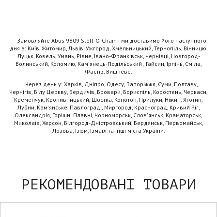
Замовляйте Abus 9809 Stell-O-Chain і ми доставимо його наступного
дня в: Київ, Житомир, Львів, Ужгород, Хмельницький, Тернопіль, Вінницю,
Луцьк, Ковель, Умань, Рівне, Івано-Франківськ, Чернівці, Новгород-
Волинський, Коломию, Кам'янець-Подільський , Гайсин, Ірпінь, Сміла,
Фастів, Вишневе.
Через день у: Харків, Дніпро, Одесу, Запоріжжя, Суми, Полтаву,
Чернігів, Білу Церкву, Бердичів, Бровари, Бориспіль, Коростень, Черкаси,
Кременчук, Кропивницький, Шостка, Конотоп, Прилуки, Ніжин, Яготин,
Лубни, Кам'янське, Павлоград , Миргород, Красноград, Кривий Ріг,
Олександрія, Горішні Плавні, Чорноморськ, Слов'янськ, Краматорськ,
Миколаїв, Херсон, Білгород-Дністровський, Бердянськ, Первомайськ,
Лозова, Ізюм, Ізмаїл та інші міста України.
РЕКОМЕНДОВАНІ ТОВАРИ