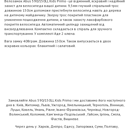
Велозамок Abus 590/150LL Kids Primo - це відмінний, яскравий і надійний
захист для велосипеда вашої дитини. 9,5мм гнучкий спіральний трос
довжиною 150см допоможе пристебнути велосипед навіть до дерева
на дитячому майданчику. Зверху трос покритий пластиком для
уникнення пошкодження дитини, а також захисту лакофарбового
покриття велосипеда. Автоматичний циліндр захищений від
висвердлювання. Компактно складається в спіраль для зручного
транспортування. У комплекті йде 2 ключа.
Вага замку 408грам. Довжина 150см. Також випускається в двох
яскравих кольорах: блакитний і салатовий.
Замовляйте Abus 590/150LL Kids Primo і ми доставимо його наступного
дня в: Київ, Житомир, Львів, Ужгород, Хмельницький, Тернопіль, Вінницю,
Луцьк, Ковель, Умань, Рівне, Івано-Франківськ, Чернівці, Новгород-
Волинський, Коломию, Кам'янець-Подільський , Гайсин, Ірпінь, Сміла,
Фастів, Вишневе.
Через день у: Харків, Дніпро, Одесу, Запоріжжя, Суми, Полтаву,