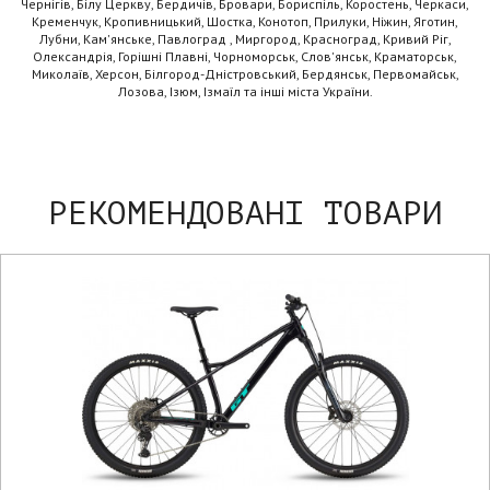
Чернігів, Білу Церкву, Бердичів, Бровари, Бориспіль, Коростень, Черкаси,
Кременчук, Кропивницький, Шостка, Конотоп, Прилуки, Ніжин, Яготин,
Лубни, Кам'янське, Павлоград , Миргород, Красноград, Кривий Ріг,
Олександрія, Горішні Плавні, Чорноморськ, Слов'янськ, Краматорськ,
Миколаїв, Херсон, Білгород-Дністровський, Бердянськ, Первомайськ,
Лозова, Ізюм, Ізмаїл та інші міста України.
РЕКОМЕНДОВАНІ ТОВАРИ