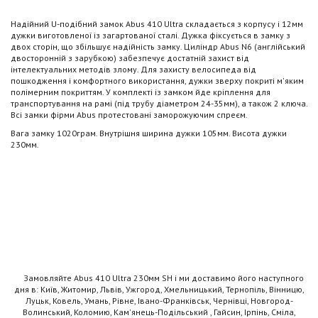
Надійний U-подібний замок Abus 410 Ultra складається з корпусу і 12мм
дужки виготовленої із загартованої сталі. Дужка фіксується в замку з
двох сторін, що збільшує надійність замку. Циліндр Abus N6 (англійський
двосторонній з зарубкою) забезпечує достатній захист від
інтелектуальних методів злому. Для захисту велосипеда від
пошкодження і комфортного використання, дужки зверху покриті м'яким
полімерним покриттям. У комплекті із замком йде кріплення для
транспортування на рамі (під трубу діаметром 24-35мм), а також 2 ключа.
Всі замки фірми Abus протестовані заморожуючим спреєм.
Вага замку 1020грам. Внутрішня ширина дужки 105мм. Висота дужки
230мм.
Замовляйте Abus 410 Ultra 230мм SH і ми доставимо його наступного
дня в: Київ, Житомир, Львів, Ужгород, Хмельницький, Тернопіль, Вінницю,
Луцьк, Ковель, Умань, Рівне, Івано-Франківськ, Чернівці, Новгород-
Волинський, Коломию, Кам'янець-Подільський , Гайсин, Ірпінь, Сміла,