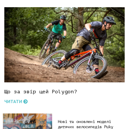
Що за звір цей Polygon?
ЧИТАТИ
Нові та оновлені моделі
дитячих велосипедів Puky