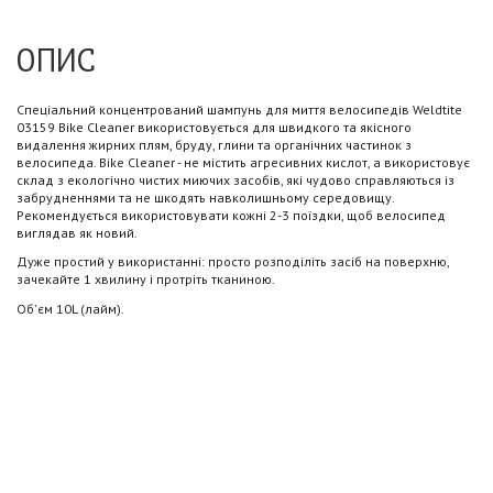
ОПИС
Спеціальний концентрований шампунь для миття велосипедів Weldtite
03159 Bike Cleaner використовується для швидкого та якісного
видалення жирних плям, бруду, глини та органічних частинок з
велосипеда. Bike Cleaner - не містить агресивних кислот, а використовує
склад з екологічно чистих миючих засобів, які чудово справляються із
забрудненнями та не шкодять навколишньому середовищу.
Рекомендується використовувати кожні 2-3 поїздки, щоб велосипед
виглядав як новий.
Дуже простий у використанні: просто розподіліть засіб на поверхню,
зачекайте 1 хвилину і протріть тканиною.
Об'єм 10L (лайм).