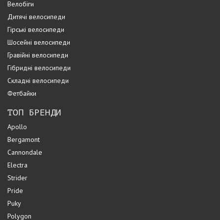
Велобіги
Дитячі велосипеди
Гірські велосипеди
Шосейні велосипеди
Гравійні велосипеди
Гібридні велосипеди
Складні велосипеди
Фетбайки
ТОП БРЕНДИ
Apollo
Bergamont
Cannondale
Electra
Strider
Pride
Puky
Polygon