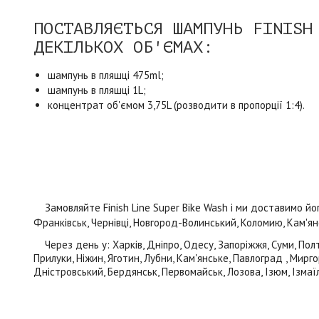
ПОСТАВЛЯЄТЬСЯ ШАМПУНЬ FINISH
ДЕКІЛЬКОХ ОБ'ЄМАХ:
шампунь в пляшці 475ml;
шампунь в пляшці 1L;
концентрат об'ємом 3,75L (розводити в пропорції 1:4).
Замовляйте Finish Line Super Bike Wash і ми доставимо його 
Франківськ, Чернівці, Новгород-Волинський, Коломию, Кам'янец
Через день у: Харків, Дніпро, Одесу, Запоріжжя, Суми, Полта
Прилуки, Ніжин, Яготин, Лубни, Кам'янське, Павлоград , Мирго
Дністровський, Бердянськ, Первомайськ, Лозова, Ізюм, Ізмаїл