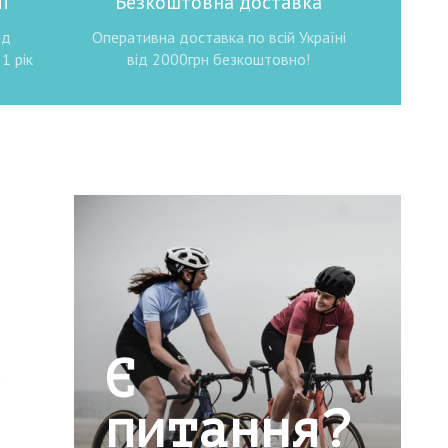
ї
Безкоштовна доставка
ід
Оперативна доставка по всій Україні
1 рік
від 2000грн безкоштовно!
Є
х
питання?