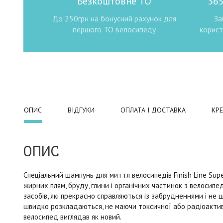
Безкоштовне ТО
365
До 250грн на бонусний рахунок для
За
першого ТО велосипеду
корист
ОПИС
ВІДГУКИ
ОПЛАТА І ДОСТАВКА
КР
ОПИС
Спеціальний шампунь для миття велосипедів Finish Line Sup
жирних плям, бруду, глини і органічних частинок з велосипе
засобів, які прекрасно справляються із забрудненнями і не
швидко розкладаються, не маючи токсичної або радіоактивн
велосипед виглядав як новий.