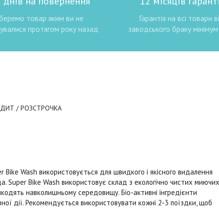
 днів на повернення
12 місяців гаранті
беремо товар яким ви не
Гарантія на всі товари в
увалися протягом року назад
заводського браку мінімум 
ЕДИТ / РОЗСТРОЧКА
er Bike Wash використовується для швидкого і якісного видалення
да. Super Bike Wash використовує склад з екологічно чистих миючи
 шкодять навколишньому середовищу. Біо-активні інгредієнти
ої дії. Рекомендується використовувати кожні 2-3 поїздки, щоб