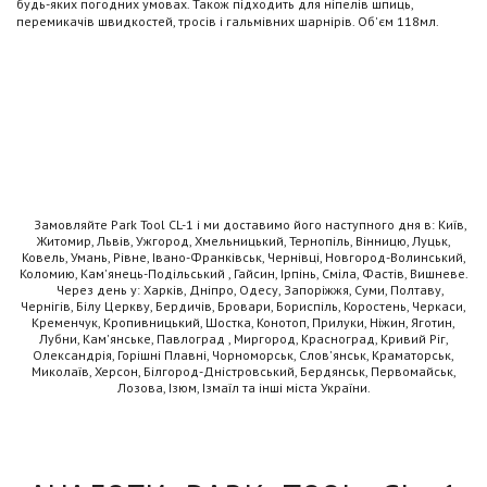
будь-яких погодних умовах. Також підходить для ніпелів шпиць,
перемикачів швидкостей, тросів і гальмівних шарнірів. Об'єм 118мл.
Замовляйте Park Tool CL-1 і ми доставимо його наступного дня в: Київ,
Житомир, Львів, Ужгород, Хмельницький, Тернопіль, Вінницю, Луцьк,
Ковель, Умань, Рівне, Івано-Франківськ, Чернівці, Новгород-Волинський,
Коломию, Кам'янець-Подільський , Гайсин, Ірпінь, Сміла, Фастів, Вишневе.
Через день у: Харків, Дніпро, Одесу, Запоріжжя, Суми, Полтаву,
Чернігів, Білу Церкву, Бердичів, Бровари, Бориспіль, Коростень, Черкаси,
Кременчук, Кропивницький, Шостка, Конотоп, Прилуки, Ніжин, Яготин,
Лубни, Кам'янське, Павлоград , Миргород, Красноград, Кривий Ріг,
Олександрія, Горішні Плавні, Чорноморськ, Слов'янськ, Краматорськ,
Миколаїв, Херсон, Білгород-Дністровський, Бердянськ, Первомайськ,
Лозова, Ізюм, Ізмаїл та інші міста України.