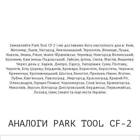
Замовляйте Park Tool CF-2 і ми доставимо його наступного дня в: Київ,
Житомир, Львів, Ужгород, Хмельницький, Тернопіль, Вінницю, Луцьк,
Ковель, Умань, Рівне, Івано-Франківськ, Чернівці, Новгород-Волинський,
Коломию, Кам'янець-Подільський , Гайсин, Ірпінь, Сміла, Фастів, Вишневе.
Через день у: Харків, Дніпро, Одесу, Запоріжжя, Суми, Полтаву,
Чернігів, Білу Церкву, Бердичів, Бровари, Бориспіль, Коростень, Черкаси,
Кременчук, Кропивницький, Шостка, Конотоп, Прилуки, Ніжин, Яготин,
Лубни, Кам'янське, Павлоград , Миргород, Красноград, Кривий Ріг,
Олександрія, Горішні Плавні, Чорноморськ, Слов'янськ, Краматорськ,
Миколаїв, Херсон, Білгород-Дністровський, Бердянськ, Первомайськ,
Лозова, Ізюм, Ізмаїл та інші міста України.
АНАЛОГИ PARK TOOL CF-2