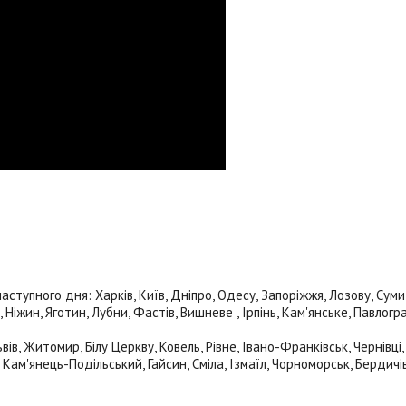
пного дня: Харків, Київ, Дніпро, Одесу, Запоріжжя, Лозову, Суми, П
Ніжин, Яготин, Лубни, Фастів, Вишневе , Ірпінь, Кам'янське, Павлогр
в, Житомир, Білу Церкву, Ковель, Рівне, Івано-Франківськ, Чернівці
ам'янець-Подільський, Гайсин, Сміла, Ізмаїл, Чорноморськ, Бердичів