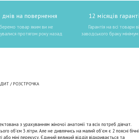
 днів на повернення
12 місяців гаранті
беремо товар яким ви не
Гарантія на всі товари в
увалися протягом року назад
заводського браку мінімум 
ЕДИТ / РОЗСТРОЧКА
оектована з урахуванням жіночої анатомії та всіх потреб дівчат.
о об'єм 3 літри. Але не дивлячись на малий об'єм є 2 поясні бічні
 або міні перекусу. Єдиний великий відділ відкривається та