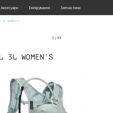
Аксесуари
Екіпірування
Запчастини
L 3L WOMEN'S
3 / 89
L 3L WOMEN'S