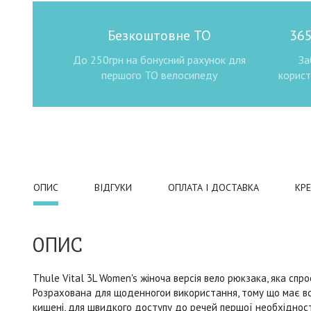
Безкоштовне ТО
365
До 250грн на бонусний рахунок для
За
першого ТО велосипеду
корист
ОПИС
ВІДГУКИ
ОПЛАТА І ДОСТАВКА
КР
ОПИС
Thule Vital 3L Women's жіноча версія вело рюкзака, яка спр
Розрахована для щоденногои використання, тому що має всьог
кишені, для швидкого доступу до речей першої необхідності