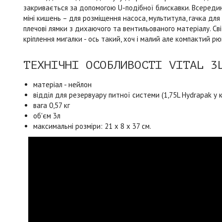
закривається за допомогою U-подібної блискавки. Всередині
міні кишень – для розміщення насоса, мультитула, гачка дл
плечові лямки з дихаючого та вентильованого матеріалу. Св
кріплення мигалки - ось такий, хоч і малий але компактий рю
ТЕХНІЧНІ ОСОБЛИВОСТІ VITAL 3
матеріал - нейлон
відділ для резервуару питної системи (1,75L Hydrapak у 
вага 0,57 кг
об'єм 3л
максимальні розміри: 21 х 8 х 37 см.