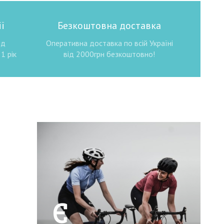
ї
Безкоштовна доставка
ід
Оперативна доставка по всій Україні
1 рік
від 2000грн безкоштовно!
Є