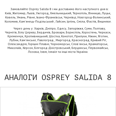
Замовляйте Osprey Salida 8 і ми доставимо його наступного дня в:
Київ, Житомир, Львів, Ужгород, Хмельницький, Тернопіль, Вінницю, Луцьк,
Ковель, Умань, Рівне, Івано-Франківськ, Чернівці, Новгород-Волинський,
Коломию, Кам'янець-Подільський , Гайсин, Ірпінь, Сміла, Фастів, Вишневе.
Через день у: Харків, Дніпро, Одесу, Запоріжжя, Суми, Полтаву,
Чернігів, Білу Церкву, Бердичів, Бровари, Бориспіль, Коростень, Черкаси,
Кременчук, Кропивницький, Шостка, Конотоп, Прилуки, Ніжин, Яготин,
Лубни, Кам'янське, Павлоград , Миргород, Красноград, Кривий Ріг,
Олександрія, Горішні Плавні, Чорноморськ, Слов'янськ, Краматорськ,
Миколаїв, Херсон, Білгород-Дністровський, Бердянськ, Первомайськ,
Лозова, Ізюм, Ізмаїл та інші міста України.
АНАЛОГИ OSPREY SALIDA 8