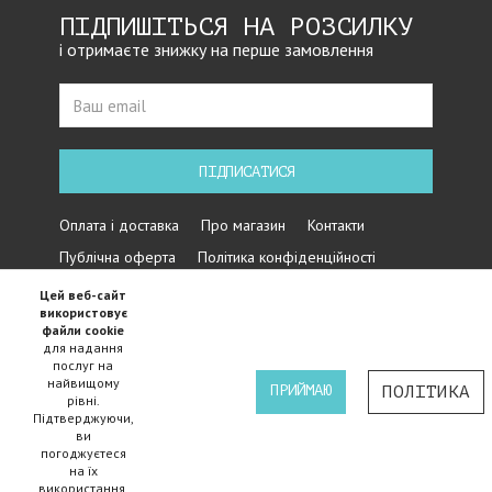
ПІДПИШІТЬСЯ НА РОЗСИЛКУ
і отримаєте знижку на перше замовлення
ПІДПИСАТИСЯ
Оплата і доставка
Про магазин
Контакти
Публічна оферта
Політика конфіденційності
Цей веб-сайт
використовує
файли cookie
для надання
послуг на
найвищому
ПРИЙМАЮ
ПОЛІТИКА
рівні.
Підтверджуючи,
Iнтернет магазин велосипедів Cycles - 2015-2024 ©
ви
погоджуєтеся
на їх
використання.