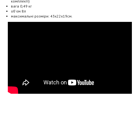
комплекті)
вага 0,49 кг
об'єм 8л
максимальні розміри: 43х22х19см.