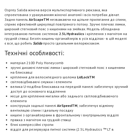
Osprey Salida жіноча версія мультиспортивного рюкзака, яка
спроектована з урахуванням жіночої анатомії і всіх потребах дівчат.
Задня панель
AirScapeТМ
незважаючи на щільне прилягання до спини,
сприяє ефективній циркуляції повітряного потоку. Зручні плечові лямки,
широкий стегновий пояс з кишенями на змійках. Модель обладнана
інтегрованою питною системою
2.5L Hydraulics
і кріплення з магнітом на
грудній стяжці. Безліч кишень-органайзерів в усіх відділах - в цій моделі
є все, що робить
Salida
просто ідеальним велорюкзаком.
Технічні особливості:
матеріал 210D Poly Honeycomb
зручні дихаючі плечові лямки і широкий стегновий пояс з кишенями
на блискавці
кріплення для велосипедного шолома
LidLockТМ
світловідбиваючі смужки і елементи
велика U-подібна блискавка на передній панелі забезпечує зручний
доступ до основного відділення
місце для кріплення мигалки або заднього світловідбиваючого
елемента
конструкція задньої панелі
AirSpeedТМ
, забезпечує відмінну
вентиляцію спини і ідеальну посадку
кишені з органайзерами в фронтальному і внутрішньому відділі
пряжка з магнітом на грудній стяжці
бічні компрессійні стропи
відділ для резервуара питної системи (2.5L Hydraulics ™ LT в