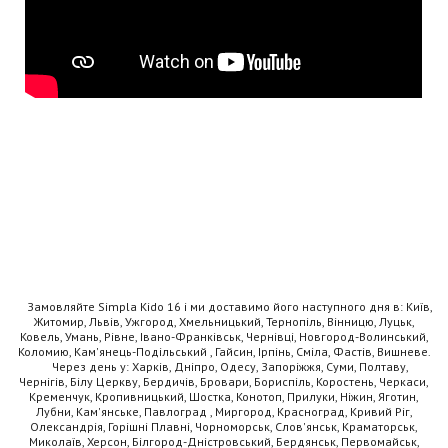
Замовляйте Simpla Kido 16 і ми доставимо його наступного дня в: Київ,
Житомир, Львів, Ужгород, Хмельницький, Тернопіль, Вінницю, Луцьк,
Ковель, Умань, Рівне, Івано-Франківськ, Чернівці, Новгород-Волинський,
Коломию, Кам'янець-Подільський , Гайсин, Ірпінь, Сміла, Фастів, Вишневе.
Через день у: Харків, Дніпро, Одесу, Запоріжжя, Суми, Полтаву,
Чернігів, Білу Церкву, Бердичів, Бровари, Бориспіль, Коростень, Черкаси,
Кременчук, Кропивницький, Шостка, Конотоп, Прилуки, Ніжин, Яготин,
Лубни, Кам'янське, Павлоград , Миргород, Красноград, Кривий Ріг,
Олександрія, Горішні Плавні, Чорноморськ, Слов'янськ, Краматорськ,
Миколаїв, Херсон, Білгород-Дністровський, Бердянськ, Первомайськ,