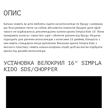
ОПИС
Батьки знають як діти люблять їздити на велосипеді по бруду і калюжах,
що безсумнівно тягне за собою абсолютно повністю брудне дитя. Щоб
такого не відбувалося, рекомендуємо купити крила Simpla Kido 16". Вони
прикриють колеса і захистять одяг і обличчя дитини від бруду. Модель
підходить для дитячих велосипедів з колесами 16 дюймів, більшість з
них мають стандартні місця кріплення. Виконані крила Simpla Kido з
якісного пластику і мають кілька колірних опцій, щоб ви могли підібрати
крила під дизайн велосипеда.
УСТАНОВКА ВЕЛОКРИЛ 16" SIMPLA
KIDO SDS/CHOPPER