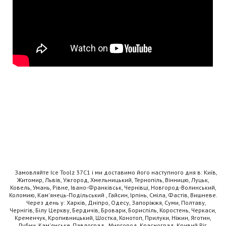
Замовляйте Ice Toolz 37C1 і ми доставимо його наступного дня в: Київ,
Житомир, Львів, Ужгород, Хмельницький, Тернопіль, Вінницю, Луцьк,
Ковель, Умань, Рівне, Івано-Франківськ, Чернівці, Новгород-Волинський,
Коломию, Кам'янець-Подільський , Гайсин, Ірпінь, Сміла, Фастів, Вишневе.
Через день у: Харків, Дніпро, Одесу, Запоріжжя, Суми, Полтаву,
Чернігів, Білу Церкву, Бердичів, Бровари, Бориспіль, Коростень, Черкаси,
Кременчук, Кропивницький, Шостка, Конотоп, Прилуки, Ніжин, Яготин,
Лубни, Кам'янське, Павлоград , Миргород, Красноград, Кривий Ріг,