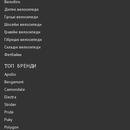
Велобіги
Дитячі велосипеди
Гірські велосипеди
Шосейні велосипеди
Гравійні велосипеди
Гібридні велосипеди
Складні велосипеди
Фетбайки
ТОП БРЕНДИ
Apollo
Bergamont
Cannondale
Electra
Strider
Pride
Puky
Polygon