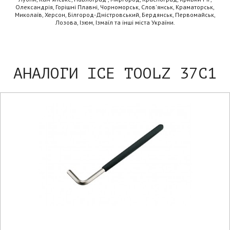
Олександрія, Горішні Плавні, Чорноморськ, Слов'янськ, Краматорськ,
Миколаїв, Херсон, Білгород-Дністровський, Бердянськ, Первомайськ,
Лозова, Ізюм, Ізмаїл та інші міста України.
АНАЛОГИ ICE TOOLZ 37C1