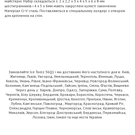
майстерні. Набір складається з: 2 х 2,2 х 3 х 4 х 5 х 6 х 8 мм
шестигранників і 4 х 5 х 6мм мають закруглені кулясті закінчення.
Матеріал Cr-V сталь. Поставляються в спеціальному холдері з отвором
для кріплення на стіні.
Замовляйте Ice Toolz 36Q1 і ми доставимо його наступного дня в: Київ,
Житомир, Львів, Ужгород, Хмельницький, Тернопіль, Вінницю, Луцьк,
Ковель, Умань, Рівне, Івано-Франківськ, Чернівці, Новгород-Волинський,
Коломию, Кам'янець-Подільський , Гайсин, Ірпінь, Сміла, Фастів, Вишневе.
Через день у: Харків, Дніпро, Одесу, Запоріжжя, Суми, Полтаву,
Чернігів, Білу Церкву, Бердичів, Бровари, Бориспіль, Коростень, Черкаси,
Кременчук, Кропивницький, Шостка, Конотоп, Прилуки, Ніжин, Яготин,
Лубни, Кам'янське, Павлоград , Миргород, Красноград, Кривий Ріг,
Олександрія, Горішні Плавні, Чорноморськ, Слов'янськ, Краматорськ,
Миколаїв, Херсон, Білгород-Дністровський, Бердянськ, Первомайськ,
Лозова, Ізюм, Ізмаїл та інші міста України.