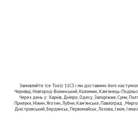
Замовляйте Ice Toolz 11C3 і ми доставимо його наступного д
Чернівці, Новгород-Волинський, Коломию, Кам'янець-Подільськи
Через день у: Харків, Дніпро, Одесу, Запоріжжя, Суми, Полта
Прилуки, Ніжин, Яготин, Лубни, Кам'янське, Павлоград , Мирго
Дністровський, Бердянськ, Первомайськ, Лозова, Ізюм, Ізмаїл