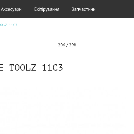
Аксесуари
Екіпірування
Запчастини
OOLZ 11C3
206 / 298
E TOOLZ 11C3