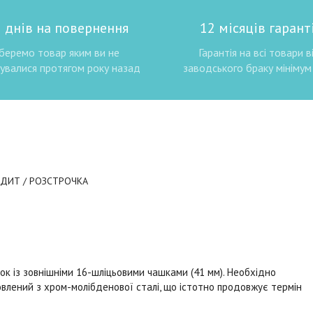
 днів на повернення
12 місяців гаранті
беремо товар яким ви не
Гарантія на всі товари в
увалися протягом року назад
заводського браку мінімум 
ЕДИТ / РОЗСТРОЧКА
к із зовнішніми 16-шліцьовими чашками (41 мм). Необхідно
овлений з хром-молібденової сталі, що істотно продовжує термін