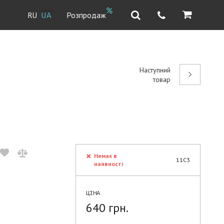
Розпродаж
RU
UA
Наступний
товар
Немає в
11C3
наявності
ЦІНА
640 грн.