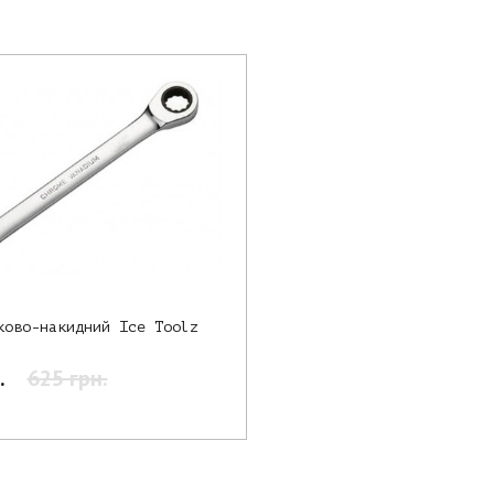
ково-накидний Ice Toolz
.
625 грн.