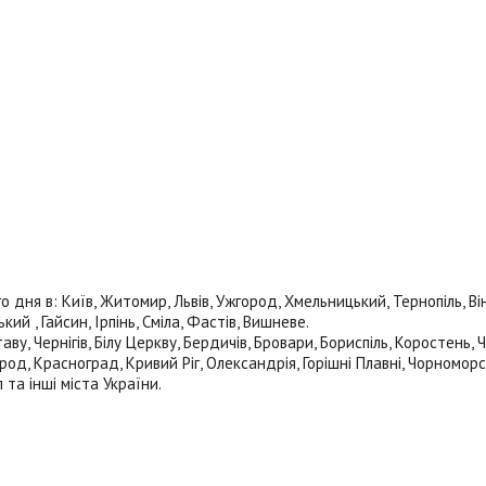
ня в: Київ, Житомир, Львів, Ужгород, Хмельницький, Тернопіль, Вінн
й , Гайсин, Ірпінь, Сміла, Фастів, Вишневе.
ву, Чернігів, Білу Церкву, Бердичів, Бровари, Бориспіль, Коростень,
род, Красноград, Кривий Ріг, Олександрія, Горішні Плавні, Чорноморс
 та інші міста України.