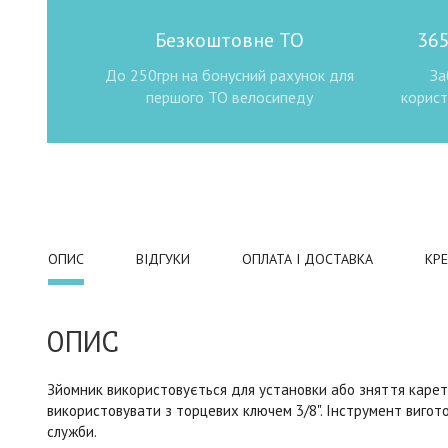
Безкоштовне ТО
365
До 250грн на бонусний рахунок для
За
першого ТО велосипеду
корист
ОПИС
ВІДГУКИ
ОПЛАТА І ДОСТАВКА
КР
ОПИС
Зйомник використовується для установки або зняття карето
використовувати з торцевих ключем 3/8". Інструмент вигот
служби.