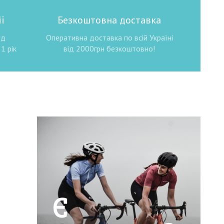
ї
Безкоштовна доставка
ід
Оперативна доставка по всій Україні
1 рік
від 2000грн безкоштовно!
Є