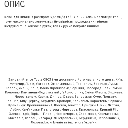
ОПИС
Ключ для шпиць з розміром 3,45мм/0,136". Даний ключ має чотири грані,
тому максимально знижується ймовірність пошкодження ніпеля.
Інструмент не ковзає в руках, так як ручка покрита вінілом.
Замовляйте Ice Toolz 08C3 і ми доставимо його наступного дня в: Київ,
Житомир, Львів, Ужгород, Хмельницький, Тернопіль, Вінницю, Луцьк,
Ковель, Умань, Рівне, Івано-Франківськ, Чернівці, Новгород-Волинський,
Коломию, Кам'янець-Подільський , Гайсин, Ірпінь, Сміла, Фастів, Вишневе.
Через день у: Харків, Дніпро, Одесу, Запоріжжя, Суми, Полтаву,
Чернігів, Білу Церкву, Бердичів, Бровари, Бориспіль, Коростень, Черкаси,
Кременчук, Кропивницький, Шостка, Конотоп, Прилуки, Ніжин, Яготин,
Лубни, Кам'янське, Павлоград , Миргород, Красноград, Кривий Ріг,
Олександрія, Горішні Плавні, Чорноморськ, Слов'янськ, Краматорськ,
Миколаїв, Херсон, Білгород-Дністровський, Бердянськ, Первомайськ,
Лозова, Ізюм, Ізмаїл та інші міста України.