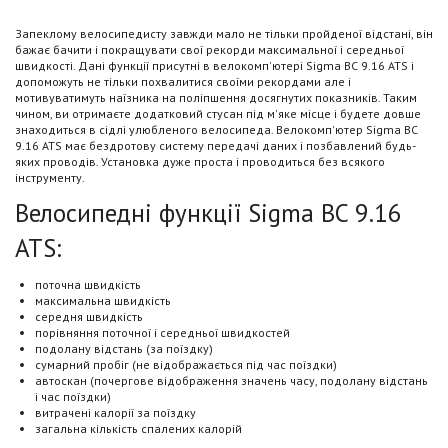
Запеклому велосипедисту завжди мало не тільки пройденої відстані, він
бажає бачити і покращувати свої рекорди максимальної і середньої
швидкості. Дані функції присутні в велокомп'ютері Sigma BC 9.16 ATS і
допоможуть не тільки похвалитися своїми рекордами але і
мотивуватимуть наїзника на поліпшення досягнутих показників. Таким
чином, ви отримаєте додатковий стусан під м'яке місце і будете довше
знаходиться в сідлі улюбленого велосипеда. Велокомп'ютер Sigma BC
9.16 ATS має бездротову систему передачі даних і позбавлений будь-
яких проводів. Установка дуже проста і проводиться без всякого
інструменту.
Велосипедні функції Sigma BC 9.16
ATS:
поточна швидкість
максимальна швидкість
середня швидкість
порівняння поточної і середньої швидкостей
подолану відстань (за поїздку)
сумарний пробіг (не відображається під час поїздки)
автоскан (почергове відображення значень часу, подолану відстань
і час поїздки)
витрачені калорії за поїздку
загальна кількість спалених калорій