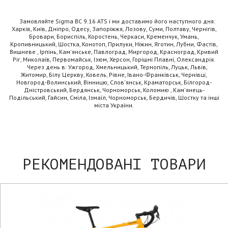
Замовляйте Sigma BC 9.16 ATS і ми доставимо його наступного дня:
Харків, Київ, Дніпро, Одесу, Запоріжжя, Лозову, Суми, Полтаву, Чернігів,
Бровари, Бориспіль, Коростень, Черкаси, Кременчук, Умань,
Кропивницький, Шостка, Конотоп, Прилуки, Ніжин, Яготин, Лубни, Фастів,
Вишневе , Ірпінь, Кам'янське, Павлоград, Миргород, Красноград, Кривий
Ріг, Миколаїв, Первомайськ, Ізюм, Херсон, Горішні Плавні, Олександрія.
Через день в: Ужгород, Хмельницький, Тернопіль, Луцьк, Львів,
Житомир, Білу Церкву, Ковель, Рівне, Івано-Франківськ, Чернівці,
Новгород-Волинський, Вінницю, Слов'янськ, Краматорськ, Білгород-
Дністровський, Бердянськ, Чорноморськ, Коломию , Кам'янець-
Подільський, Гайсин, Сміла, Ізмаїл, Чорноморськ, Бердичів, Шостку та інші
міста України.
РЕКОМЕНДОВАНІ ТОВАРИ