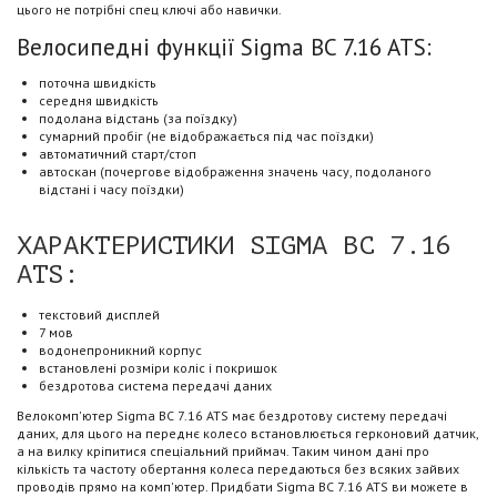
цього не потрібні спец ключі або навички.
Велосипедні функції Sigma BC 7.16 ATS:
поточна швидкість
середня швидкість
подолана відстань (за поїздку)
сумарний пробіг (не відображається під час поїздки)
автоматичний старт/стоп
автоскан (почергове відображення значень часу, подоланого
відстані і часу поїздки)
ХАРАКТЕРИСТИКИ SIGMA BC 7.16
ATS:
текстовий дисплей
7 мов
водонепроникний корпус
встановлені розміри коліс і покришок
бездротова система передачі даних
Велокомп'ютер Sigma BC 7.16 ATS має бездротову систему передачі
даних, для цього на переднє колесо встановлюється герконовий датчик,
а на вилку кріпитися спеціальний приймач. Таким чином дані про
кількість та частоту обертання колеса передаються без всяких зайвих
проводів прямо на комп'ютер. Придбати Sigma BC 7.16 ATS ви можете в