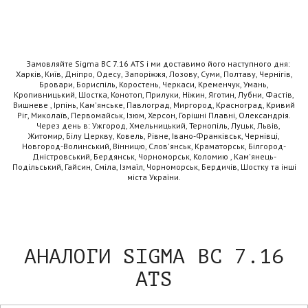
Замовляйте Sigma BC 7.16 ATS і ми доставимо його наступного дня:
Харків, Київ, Дніпро, Одесу, Запоріжжя, Лозову, Суми, Полтаву, Чернігів,
Бровари, Бориспіль, Коростень, Черкаси, Кременчук, Умань,
Кропивницький, Шостка, Конотоп, Прилуки, Ніжин, Яготин, Лубни, Фастів,
Вишневе , Ірпінь, Кам'янське, Павлоград, Миргород, Красноград, Кривий
Ріг, Миколаїв, Первомайськ, Ізюм, Херсон, Горішні Плавні, Олександрія.
Через день в: Ужгород, Хмельницький, Тернопіль, Луцьк, Львів,
Житомир, Білу Церкву, Ковель, Рівне, Івано-Франківськ, Чернівці,
Новгород-Волинський, Вінницю, Слов'янськ, Краматорськ, Білгород-
Дністровський, Бердянськ, Чорноморськ, Коломию , Кам'янець-
Подільський, Гайсин, Сміла, Ізмаїл, Чорноморськ, Бердичів, Шостку та інші
міста України.
АНАЛОГИ SIGMA BC 7.16
ATS