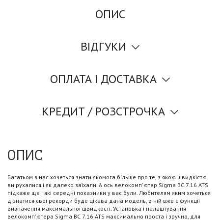
ОПИС
ВІДГУКИ
ОПЛАТА І ДОСТАВКА
КРЕДИТ / РОЗСТРОЧКА
ОПИС
Багатьом з нас хочеться знати якомога більше про те, з якою швидкістю
ви рухалися і як далеко заїхали. А ось велокомп'ютер Sigma BC 7.16 ATS
підкаже ще і які середні показники у вас були. Любителям яким хочеться
дізнатися свої рекорди буде цікава дана модель, в ній вже є функції
визначення максимальної швидкості. Установка і налаштування
велокомп'ютера Sigma BC 7.16 ATS максимально проста і зручна, для